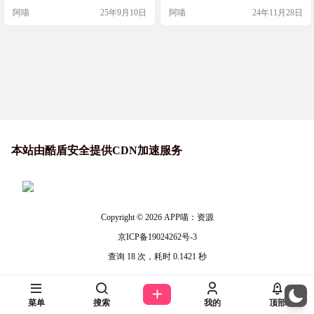
理、安装新字体、整理现有字体、
以不用将所有字体安装到系统中，
阿喵
25年9月10日
阿喵
24年11月28日
修复错误并删除重复字体。如果您
只需加载你正在工作的字体即可。
经常需要使用字体，那么拥有一个
而且，搭配我之前推荐过的免费字
能够管理所有项目的优秀字体管理
体下载网站猫啃网，你可以实现一
器将非常实用。FontExpert是一款优
站式全免费的字体管理和使用。如
秀的工具，旨在帮助您更轻松地挑
果你对字体管理有需求，或者想要
选自己喜欢的字…
探索更多免费软件，nexusfont绝对值
得一试！ 软件…
本站由酷盾安全提供CDN加速服务
Copyright © 2026
APP喵：资源
京ICP备19024262号-3
查询 18 次，耗时 0.1421 秒
菜单
搜索
我的
顶部