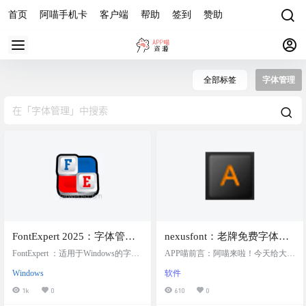
首页
阿喵手机卡
客户端
帮助
签到
赞助
全部标签
字体管理
FontExpert 2025：字体管理
nexusfont：老牌免费字体管
软件，管理、安装新字体，
理软件，一站式免费字体管
FontExpert ：适用于Windows的字体
APP喵前言：阿喵来啦！今天给大家
整理现有字体、修复错误和
管理软件，一个字体管理软件，可
理
带来一个超级实用的字体管理工具
Windows
软件
以帮助用户管理和优化字体库，提
——nexusfont。这是一款免费的软
删除重复字体
升工作效率。 软件介绍 FontExpert是
件，可以帮助设计师们轻松管理、
1k
0
610
0
一款windows字体管理软件，可以管
比较和选择字体。最棒的是，你可