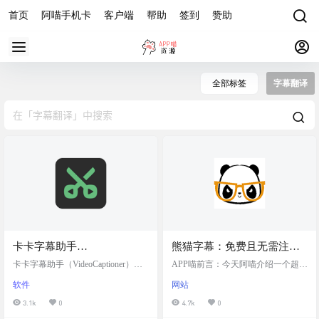
首页
阿喵手机卡
客户端
帮助
签到
赞助
全部标签
字幕翻译
卡卡字幕助手
熊猫字幕：免费且无需注册
VideoCaptioner，一款基于大
的字幕分享网站，支持下
卡卡字幕助手（VideoCaptioner）是
APP喵前言：今天阿喵介绍一个超棒
语言模型(LLM)的智能视频字
一款功能强大的视频字幕配制软
载、解析、生成、翻译和转
的在线工具——熊猫字幕。这家伙
软件
网站
件。操作简单且无需高配置，利用
简直是视频字幕制作的瑞士军刀！
幕处理助手，支持字幕生
换视频字幕
大语言模型进行字幕智能断句、校
无论你需要下载、解析、生成还是
3.1k
0
4.7k
0
成、断句、优化、翻译全流
正、优化、翻译，字幕视频全流程
翻译字幕，它都能搞定。更棒的