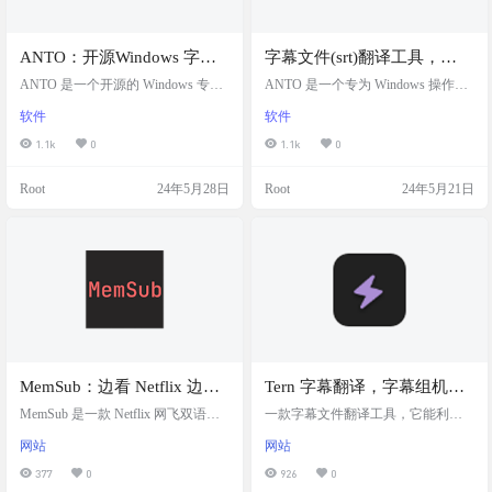
ANTO：开源Windows 字幕
字幕文件(srt)翻译工具，
文件翻译工具，内置了多个
Windows专用
ANTO 是一个开源的 Windows 专用
ANTO 是一个专为 Windows 操作系
翻译服务
的字幕文件翻译工具，ANTO 内置
统设计的字幕文件 (srt) 翻译工具。
软件
软件
了多个翻译服务，包括彩云小译、D
开发者为了提高搬运 YouTube 视频
eepL、微软翻译、百度翻译、有道翻
并翻译字幕的效率而创建了这个工
1.1k
0
1.1k
0
译等，为用户提供了丰富的选择。
具，极大地方便了视频内容的本地
该软件完全免费，用户可以下载后
化和国际化。 演示截图 软件特点 机
Root
24年5月28日
Root
24年5月21日
直接使用，无需支付额外费用。AN
器翻译集成：支持多种翻译服务，
TO 设计为易于使用，适合那些需要
如阿里云翻译、百度翻译、彩云小
搬运海外视频并翻译字幕的用户。
译、DeepL翻译等。 用户界面：提供
如果用户拥有 ChatGPT Key，还可以
简洁直观的GUI，方便用户操作。
自行配置 AI 翻译引擎，这为软件增
任务自动化：能够自动化执行srt文
加了更多的灵活性…
件的解析、翻译…
MemSub：边看 Netflix 边学
Tern 字幕翻译，字幕组机翻
外语，Chrome 扩展插件
小助手
MemSub 是一款 Netflix 网飞双语字
一款字幕文件翻译工具，它能利用 9
幕浏览器扩展插件，边看 Netflix 边
大主流机器翻译服务商（Google、微
网站
网站
学外语。目前免费提供服务。 MemS
软、亚马逊等）对 .ass、.srt、.vtt 字
ub 是专门设计来帮助用户记录和复
幕文件进行翻译，可以减轻字幕组
377
0
926
0
习 Netflix 字幕的工具。这个工具的
同学的工作量，也为那些对翻译要