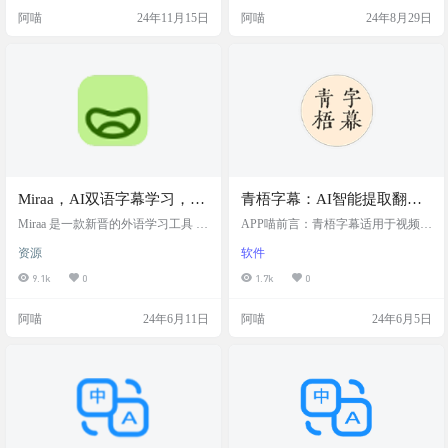
程处理
一键处理！为视频配上效果惊艳的
是，它支持多种语言，包括中文、
阿喵
24年11月15日
阿喵
24年8月29日
字幕。 🎯 无需GPU即可使用强大的
英语和法语，让你的视频字幕制作
语音识别引擎，生成精准字幕 ✂️ 基
变得轻松又多元。 网站简介 熊猫字
于 LLM 的智能分割与断句，字幕阅
幕是一个提供便捷在线服务的平
读更自然流畅 🔄 AI字幕多线程优化
台，允许用户免费下载、解析、生
与翻译，调整字幕格式、表达更地
成和翻译多种语言的视频字幕，尽
道专业 🎬 支持批量视频字幕合成…
管在处理双语字幕时可能会遇到一
些技术障碍，但其快速、无需注册
的特点…
Miraa，AI双语字幕学习，边
青梧字幕：AI智能提取翻译
看视频，边听播客，边学习
视频字幕，生成编辑制作字
Miraa 是一款新晋的外语学习工具 A
APP喵前言：青梧字幕适用于视频制
外语
pp，它可以作为一个影子工具，对
幕
作者、翻译人员、教育机构以及任
资源
软件
你正在收看的视频、播客转换成双
何需要视频字幕服务的用户，它通
语字幕，并支持使用跟读和 AI 讲
过智能化和个性化的服务，帮助用
9.1k
0
1.7k
0
解，从而让你让你更好的外语。 软
户更高效地管理和使用视频字幕。
件介绍 AI Bilingual Subtitles Learning
工具简介 青梧字幕是一个功能丰富
阿喵
24年6月11日
阿喵
24年6月5日
AI双语字幕学习，🎨 目前 Miraa 支
的视频字幕提取和翻译工具 截图 特
持英语和日语两种语言的学习。并
点： 跨平台使用：作为一个视频字
支持 iOS 和 Android 双平台（iOS 暂
幕工具，它不受特定操作系统限
未在国区上架） 截图 特色 Seam…
制，可以在不同平台上使用。 AI智
能提取：青梧字幕利用AI技术自动
从视频中提取字幕，这大大简化了
手动输入的工作，提高了…