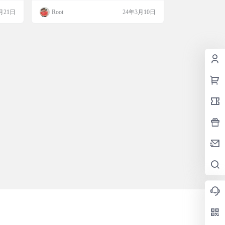
 El
有图片签到、二维码签到、定位签到、签到
月21日
Root
24年3月10日
过，好
码签到，还有手势签到呢！不仅如此，它还
：得益
能提醒你做作业，可以通过push推送通知或
保持同
者短信来告诉你。 这个学习通智能签到助
手，简直就是让你远离签到烦恼，专心学习
的神器。虽然现在这个项目还在开发中，但
如果你想…