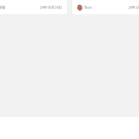
用，还能自动创建备份。更棒的是，你
很流畅的一款电脑控制安卓的软件，基于
阿喵
24年10月24日
Root
24年3
用它直接安装任何APK或XAPK文件，
ectron，所以资源占用还是有点，不
简单，界面直观。如果你需要一个方便
用就行。 软件截图 功能特性 🏃 同步
具来管理手机上的应用程序，APK安装
于 Web 技术，将更快速的与 Scrcpy 
对是你的好帮手。 软件简介 APK安装
步 💡 …
一款适用于安卓平台的应用管理工具，
…