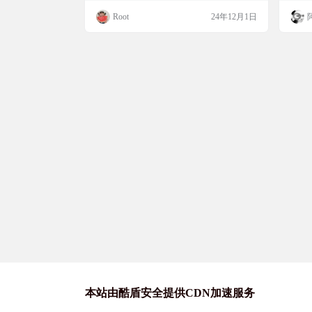
权限需求，适合需要快速测量的场
斜度和长度。而且，它支持精细校准，操作
有应
Root
24年12月1日
合
简单，无广告，无需权限，非常实用。无论
可以
是横置还是竖置手机，都能准确测量，快来
操作
试试这个开源的水准仪工具吧！ 软件简介
的工
水准仪（Bubble）是一款开源的安卓小工
器绝
具，体积轻巧，仅1.4MB，提供水平仪和直
器是
尺功…
它允
本站由酷盾安全提供CDN加速服务