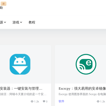
谢
助
源
游戏
教程
K安装器：一键安装与管理
Escrcpy：强大易用的安卓镜
K/XAPK文件的安卓工具，支持
控开源软件
P喵前言：阿喵今天要介绍的是一个安卓
Escrcpy 使用图形界面的 Scrcpy 在电
上的小能手——APK安装器。这个工具
示和控制您的 Android 设备，基于 Elect
扫描设备上已安装的应用程序
1.2k
0
软件
1.2k
你轻松管理手机上的APK和XAPK文
开发，支持 Linux、Windows、macOS
建备份
它不仅能智能扫描你设备上已安装的所
能很全面很强大，但上手很容易，操