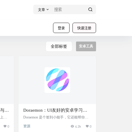
文章
登录
快速注册
全部标签
安卓工具
像与远
Doraemon：UI友好的安卓学习通
签到助手
脑上显
Doraemon 是个签到小能手，它还能帮你一
ron
键搞定作业同步！这个安卓手机上的学习通
0
资源
4.2k
0
。 功
签到助手，界面友好，支持各种签到方式，
作起来
比如普通的点一下签到，扫码签到，甚至还