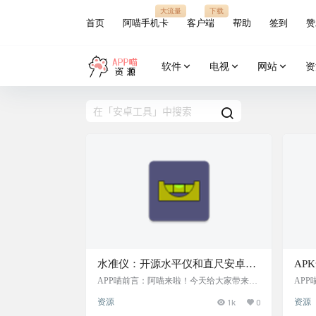
大流量
下载
首页
阿喵手机卡
客户端
帮助
签到
赞
软件
电视
网站
资
水准仪：开源水平仪和直尺安卓小
AP
工具，体积轻巧，仅1.4MB，可测
AP
APP喵前言：阿喵来啦！今天给大家带来一
AP
个超实用的安卓小工具——水准仪。这个小
手机
量角度、倾斜度和长度，并支持精
智能
资源
1k
0
资源
巧的应用只有1.4MB，但它功能强大，拥有
能帮
细校准，应用简单易用，无广告和
并创
水平仪和直尺两个功能，可以测量角度、倾
件。