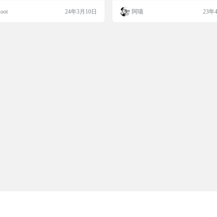
、APKPure、GitLab、GitHub这 7 大平台
oot
24年3月10日
阿喵
23年
用资源都聚合在一起，是不是很方便？
Obtainium，APKUpdater 也能让你一
索和更新应用，但我觉得…