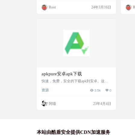
多种工作模式，包括设备所有者、Dhizuk
roid
Root
24年3月16日
R
u、超级用户（Root）和 Shizuku（含 Su
的应
i）。 软件截图 功能一览 冻结（Freeze）：
类似于 
使应用在用户不需要时不可运行。 停用（Di
键搜
sable）：被停用的应用不会出现…
apkpure安卓apk下载
快速，免费，安全的下载apk到安卓。这个
大家应该都知道。 现在需要魔法才能打开
资源
3.5k
0
网站截图 官网地址 https://apkpure.com/
阿喵
23年4月4日
本站由酷盾安全提供CDN加速服务