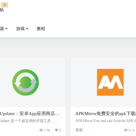
谢
助
源
游戏
教程
KUpdater：安卓App应用商店聚
APKMirror免费安全的apk下
索与更新软件
Updater 是一个超实用的开源工具，专
APKMirror Free and safe Android APK 
Android 用户打造的。它能让你轻松追
ads APKMirror免费安全的apk下载站
1.5k
0
资源
5.1k
更新你的 APK 应用。想象一下，你能
图 官方网站
KMirror、Aptoide、F-Droid、IzzyOnD