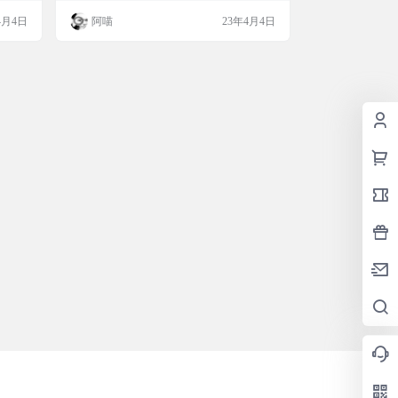
技术！ 每个月，超过3万人信任我们帮助他
4月4日
阿喵
23年4月4日
们从我们的客户查找和下载文件。您可以 相
信我们的技术可以帮助您下载任何APK / OB
B文件以满足您的需求（没有国家/地区） 限
制）…