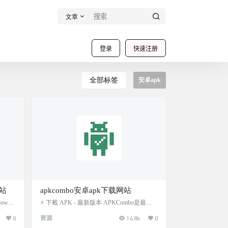
文章
登录
快速注册
全部标签
安卓apk
载站
apkcombo安卓apk下载网站
downlo
⚡️ 下載 APK - 最新版本 APKCombo是最大的
 网站截
APK商店之一，拥有8万安卓游戏和应用程
0
资源
14.8k
0
序。 APKCombo.com 由Harry Phi和Johnny N
guyen于2018年<>月创立。我们热爱安卓和