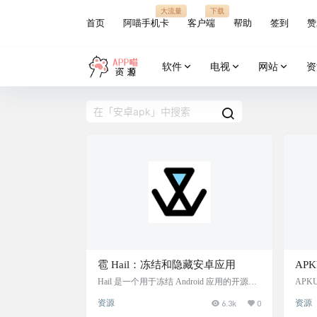
大流量
下载
首页
阿喵手机卡
客户端
帮助
签到
赞
软件
电视
网站
资
雹 Hail：冻结和隐藏安卓应用
AP
合搜
Hail 是一个用于冻结 Android 应用的开源软
APK
件，允许用户在不需要时使应用不可运行，
门为 
资源
6.3k
0
资源
以此控制设备使用、减少内存占用和节省电
踪和
量。 隐藏某些 APP 以保护隐私，Hail 支持
把 AP