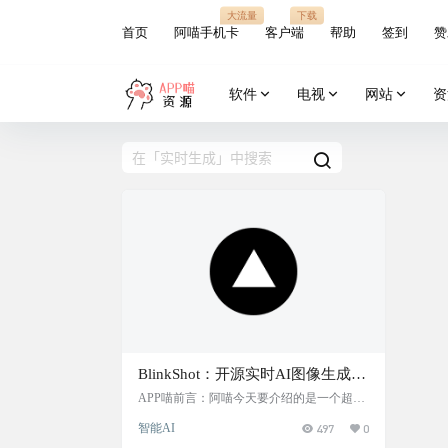
大流量
下载
首页
阿喵手机卡
客户端
帮助
签到
赞
软件
电视
网站
资
BlinkShot：开源实时AI图像生成
器，由Together AI支持，并使用
APP喵前言：阿喵今天要介绍的是一个超酷
的AI图像生成工具——BlinkShot。这个工具
Flux Schnell图像模型来快速生成图
智能AI
497
0
是完全开源的，你可以在GitHub上找到它的
像
代码。BlinkShot用起来特别简单，你只需要