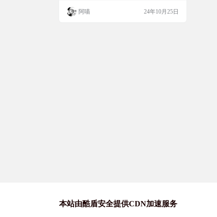
输入一个提示，它就能在几毫秒内生成图
阿喵
24年10月25日
像。而且，这一切都是由Together AI提供的F
lux Schnell图像模型支持的。如果你想自己
部署这个工具，你还需要一个Together AI的
API密钥，新用户有5美元的免…
本站由酷盾安全提供CDN加速服务