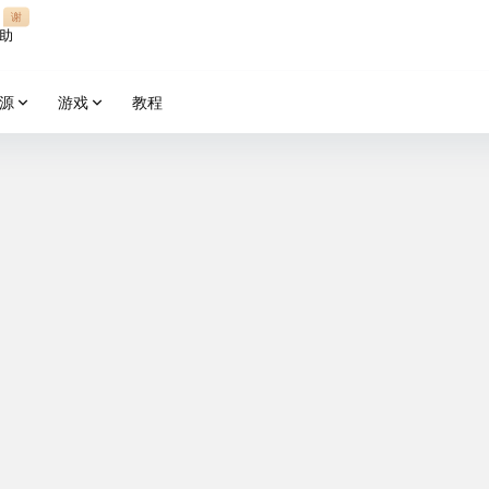
谢
助
源
游戏
教程