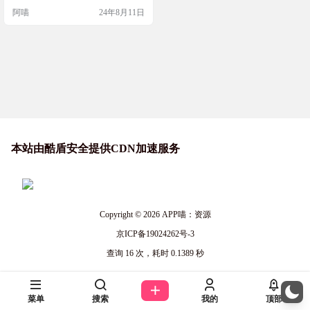
定义模板和样式，操作十分简单 工
阿喵
24年8月11日
具简介 Linktree 是一个多功能的社交
媒体链接集合工具，它为个人和企
业提供了一个集中的链接页面来分
享和销售内容，同时通过分析工具
帮助用户提高参与度和转化率，简
化了社交媒体营销和个人品牌推广
的过程。 截图…
本站由酷盾安全提供CDN加速服务
Copyright © 2026
APP喵：资源
京ICP备19024262号-3
查询 16 次，耗时 0.1389 秒
菜单
搜索
我的
顶部