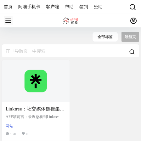
首页
阿喵手机卡
客户端
帮助
签到
赞助
全部标签
导航页
Linktree：社交媒体链接集合
发布工具，个人免费
APP喵前言：最近总看到Linktree的
页面，很多人用来做资源分发导
网站
航，也有写用来做主页导航。阿喵
我看了下，这个页面确实可以，针
1.2k
0
对个人的免费服务也完全够用。自