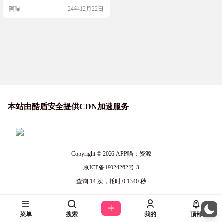
图，让你的内容创作更加高效。使
阿喵
24年12月22日
用这个工具，你只需要提供视频链
接，它就能下载视频、提取音频、
转录文字，然后通过AI技术整理成
长文，最后生成小红书风格的笔
记。这个过程中，你还需要用到Ope
nRouter API和Unsplash API来进一步
优…
本站由酷盾安全提供CDN加速服务
Copyright © 2026
APP喵：资源
京ICP备19024262号-3
查询 14 次，耗时 0.1340 秒
菜单
搜索
我的
顶部