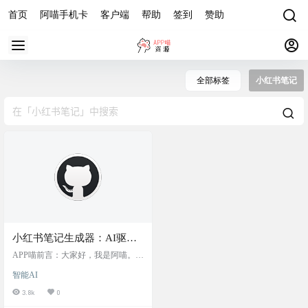
首页
阿喵手机卡
客户端
帮助
签到
赞助
全部标签
小红书笔记
小红书笔记生成器：AI驱动
的视频内容转笔记工具，一
APP喵前言：大家好，我是阿喵。今
键将视频转换为优质小红书
天要给你们介绍一个营销号必备的A
智能AI
I工具——小红书笔记生成器。这个
笔记，自动优化内容和配图
工具能一键将视频内容转换成小红
3.8k
0
书风格的笔记，自动优化内容和配