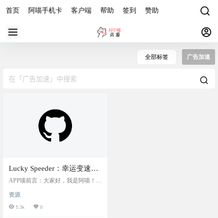
首页
阿喵手机卡
客户端
帮助
签到
赞助
全部标签
广告加速
Lucky Speeder：幸运变速
器，控制游戏/广告速度的
APP喵前言：大家好，我是阿喵！今
dylib应用
天要给大家介绍一个特别有趣的工
资源
具——Lucky Speeder。这个工具可以
让你控制游戏或广告的速度，有四
5.3k
0
种模式可供选择。不过，它并不保