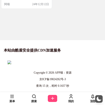
证对所有程序都有效，所以需要一
阿喵
24年12月12日
点点运气。你可以点击不同的符号
来切换模式、调整速度或开始/停
止。特别适合想要加速游戏或跳过
广告的小伙伴们。 工具简介 Lucky S
peeder是一款支持iPhone（iOS版本>
=13.0）的…
本站由酷盾安全提供CDN加速服务
Copyright © 2026
APP喵：资源
京ICP备19024262号-3
查询 15 次，耗时 0.1637 秒
菜单
搜索
我的
顶部