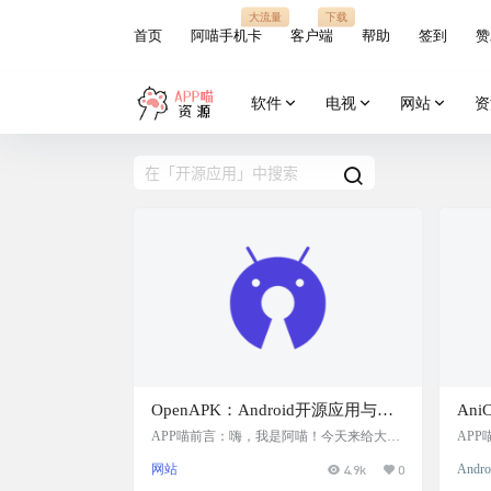
大流量
下载
首页
阿喵手机卡
客户端
帮助
签到
赞
软件
电视
网站
资
OpenAPK：Android开源应用与游
An
戏精选平台，提供直接下载链接，
多源
APP喵前言：嗨，我是阿喵！今天来给大家
AP
介绍一个超实用的平台——OpenAPK！这是
利一个
方便用户快速获取应用
和丰
网站
4.9k
0
Andro
一个为Android用户精心打造的开源应用和
这个
游戏列表平台，涵盖了从通信、安全到多媒
完全