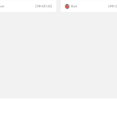
权限需求，适合需要快速测量
台，无论是电脑还是手机都能轻松使
斜度和长度。而且，它支持精细校准
oot
25年4月14日
Root
24年1
番剧源超多，各种类型、语言、年份的
合
简单，无广告，无需权限，非常实用
应有尽有，补番、追番必备！朋友们听
是横置还是竖置手机，都能准确测量
句劝，这个真的好用，源也是真的多，
试试这个开源的水准仪工具吧！ 软件
试吧！ 软件简介 AniCh 是一个支持
水准仪（Bubble）是一款开源的安卓
辨率的在线动漫弹幕APP，提供多平台
具，体积轻巧，仅1.4MB，提供水平
尺功…