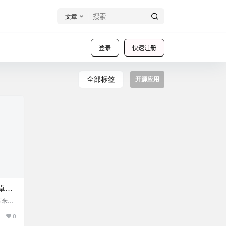
文章
登录
快速注册
全部标签
开源应用
卓小
可测
带来一
这个小
持精
0
，拥有
告和
度、倾