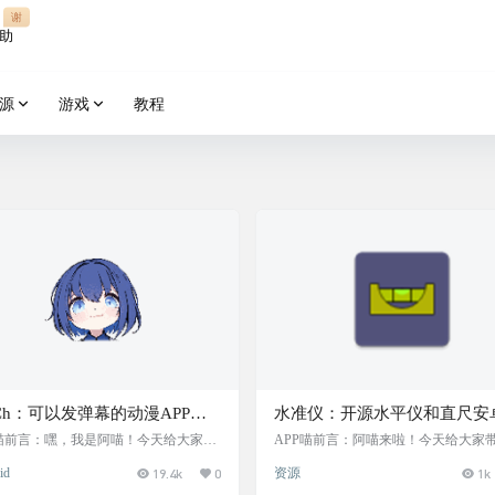
谢
助
源
游戏
教程
iCh：可以发弹幕的动漫APP，
水准仪：开源水平仪和直尺安
高清无广告，提供多平台支持
工具，体积轻巧，仅1.4MB，
P喵前言：嘿，我是阿喵！今天给大家安
APP喵前言：阿喵来啦！今天给大家
超好用的动漫弹幕APP——AniCh！
个超实用的安卓小工具——水准仪。
富的番剧源
量角度、倾斜度和长度，并支
id
19.4k
0
资源
1k
APP支持超分辨率，画质超清晰，而且
巧的应用只有1.4MB，但它功能强大
细校准，应用简单易用，无广
无广告，追番体验直接拉满！它还支持
水平仪和直尺两个功能，可以测量角