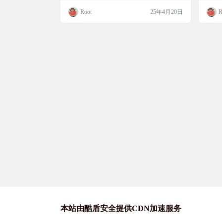
体、教育等多个类别的应用。所有应用都附
多平
Root
25年4月20日
R
有源代码仓库链接和直接下载地址，让你轻
用。
松获取和使用。无论是想找到安全无广告的
番剧
应用，还是探索有趣的开源游戏，OpenAPK
我一
都能满足你的需求！ 网站简介 OpenAPK是
赶紧试
一个为Android用户提供的…
超分
支…
本站由酷盾安全提供CDN加速服务