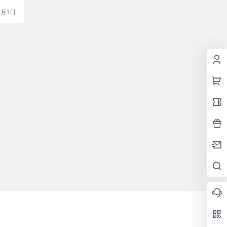
的场
，操作
2月1日
。无论
，快来
简介
小工
仪和直