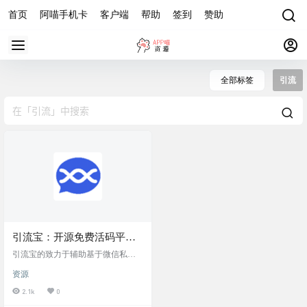
首页
阿喵手机卡
客户端
帮助
签到
赞助
全部标签
引流
引流宝：开源免费活码平
台，群活码，客服码，渠道
引流宝的致力于辅助基于微信私域
码，短网址，微信外链一应
流量的获取工作，可以减轻人力，
资源
有效降低资源损失、流量流失的几
俱全
率。这是一个开源、免费的活码平
2.1k
0
台，便于协助自己、他人进行微信