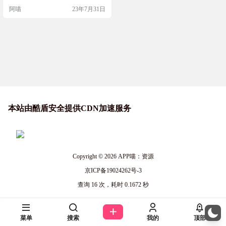
私域流量资源获取，更大化地进行
阿喵
23年7月31日
营销推广活动！降低运营成本，提
高工作效率，获取更多资源。 群活
码，客服码，渠道码，短网址（短
链接），微信外链一应俱全 截图 使
用 👉 群活码使用场景： 微信群二
维码有效期是7天，7天后二维码过
期无法扫码进群，或者是群人数…
本站由酷盾安全提供CDN加速服务
Copyright © 2026
APP喵：资源
京ICP备19024262号-3
查询 16 次，耗时 0.1672 秒
菜单
搜索
我的
顶部