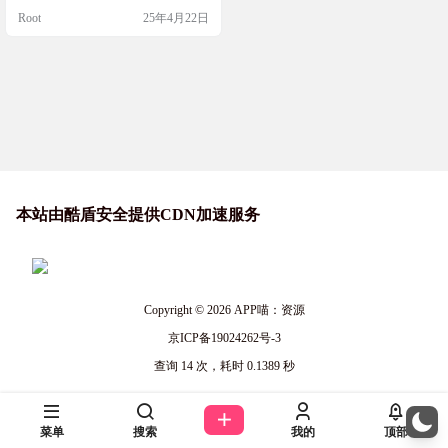
节目，支持多源头，界面响应迅
Root
25年4月22日
速，简直是追剧和看比赛的神器。
软件简介 Open TV 是一款超快速、
简单且强大的跨平台IPTV应用，支
持 Windows、macOS 和 Linux 系
统。它允许用户从多种来源（…
本站由酷盾安全提供CDN加速服务
Copyright © 2026
APP喵：资源
京ICP备19024262号-3
查询 14 次，耗时 0.1389 秒
菜单
搜索
我的
顶部