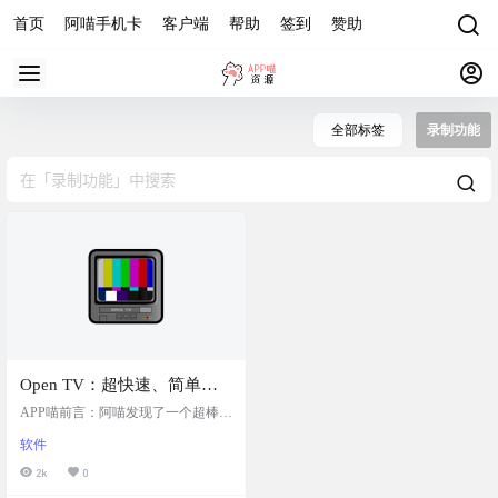
首页
阿喵手机卡
客户端
帮助
签到
赞助
全部标签
录制功能
Open TV：超快速、简单且
强大的跨平台IPTV应用，可
APP喵前言：阿喵发现了一个超棒的
录制当前播放的节目，方便
跨平台IPTV应用 ——Open TV 。无
软件
论你是用 Windows、macOS 还是 Lin
用户回看，通过电视遥控器
ux，都能轻松享受流畅的电视直播
2k
0
控制界面，提升使用便捷性
体验。它导入频道方便，还能录制