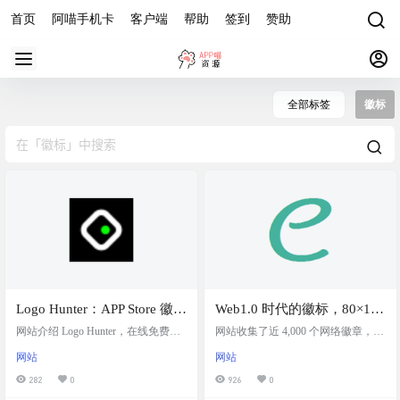
首页
阿喵手机卡
客户端
帮助
签到
赞助
全部标签
徽标
Logo Hunter：APP Store 徽标
Web1.0 时代的徽标，80×15
和图标素材，免费获取
像素艺术图标存档
网站介绍 Logo Hunter，在线免费获
网站收集了近 4,000 个网络徽章，网
取App Store Logo素材的网站。拥有
络徽章是早期互联网时代非常流行
网站
网站
超过 200 万应用 Logo 素材，尺寸 51
的小型网站装饰，通常尺寸为80x15
2*512 ，完全免费，无需注册。支持
像素。它们也被称为“antipixel button
282
0
926
0
在 Figma 中直接调用与插入，支持
s”或“brilliant buttons”。目前很多 Git