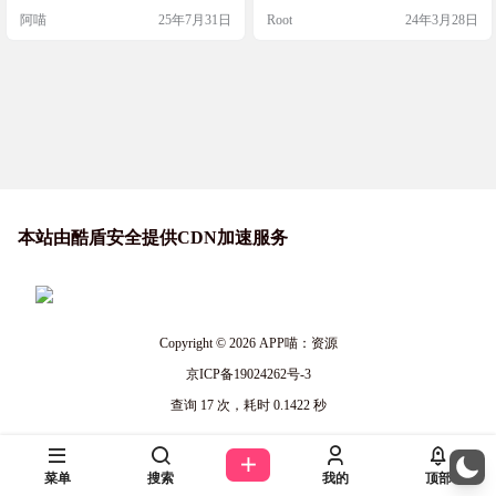
关键字搜索与地区筛选，右键即可
Hub 项目还在大量使用哦。 这些徽
阿喵
25年7月31日
Root
24年3月28日
直接保存。 网站截图 网站链接 http
章最初用于指示网站最佳浏览的浏
s://www.uwarp.design/logo-hunter
览器或分辨率，或显示网站符合早
期的网络标准。随着时间的推移，
网络徽章的用途扩展到了展示网站
平台、编程语言、编辑器、…
本站由酷盾安全提供CDN加速服务
Copyright © 2026
APP喵：资源
京ICP备19024262号-3
查询 17 次，耗时 0.1422 秒
菜单
搜索
我的
顶部