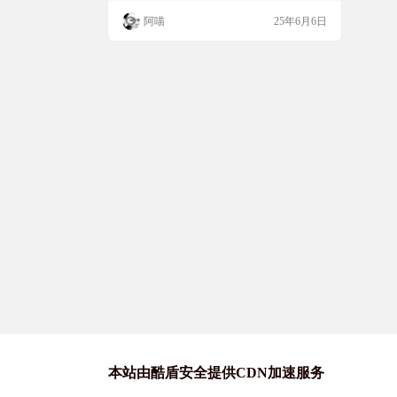
本工具。支持长音频转文本，目前最新版本
阿喵
25年6月6日
可最高支持3个小时的音频转文本，如需转
换更长的音频，网站中提供了参考脚本。并
且可自动生成适当标点符号和字体大小写，
无需额外的后处理步骤。推荐！ 网站截图
使用步骤 1.上传音频：上传常见…
本站由酷盾安全提供CDN加速服务