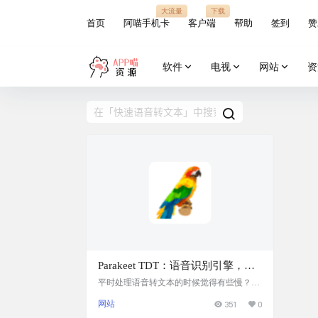
大流量
下载
首页
阿喵手机卡
客户端
帮助
签到
赞
软件
电视
网站
资
Parakeet TDT：语音识别引擎，超
快速在线语音转文本
平时处理语音转文本的时候觉得有些慢？今
天给大家推荐一个超快速语音转文本工具，
网站
351
0
只需 1 秒即可转录 60 分钟的音频。 网站介
绍 Parakeet TDT，免费在线超快速语音转文