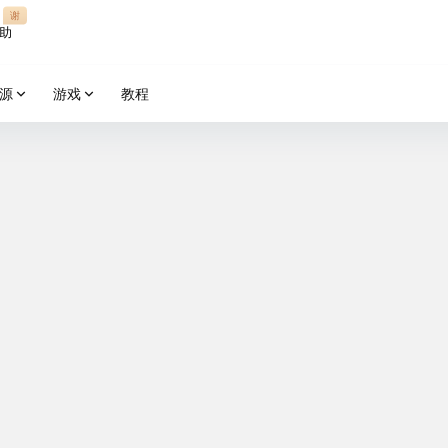
谢
助
源
游戏
教程