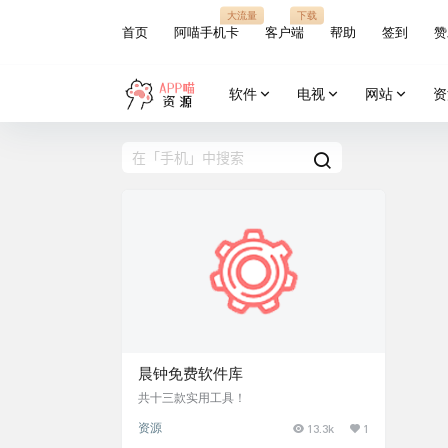
大流量
下载
首页
阿喵手机卡
客户端
帮助
签到
赞
软件
电视
网站
资
晨钟免费软件库
共十三款实用工具！
资源
13.3k
1