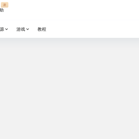
谢
助
源
游戏
教程