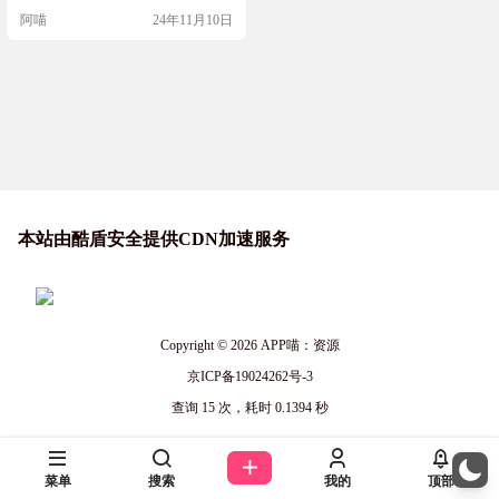
支持替换净化和本地TXT、
用，阅读体验非常个性化，可以调
阿喵
24年11月10日
整颜色、行距、段距等等，还有多
EPUB阅读
种翻页模式可选。最棒的是，它完
全开源，没有广告，让你的阅读体
验更加纯净。 软件简介 Lordly·阅读
是一款开源的手环在线阅读工具，
支持自定义书源和抓取网页数据，
提供列表书架和网…
本站由酷盾安全提供CDN加速服务
Copyright © 2026
APP喵：资源
京ICP备19024262号-3
查询 15 次，耗时 0.1394 秒
菜单
搜索
我的
顶部