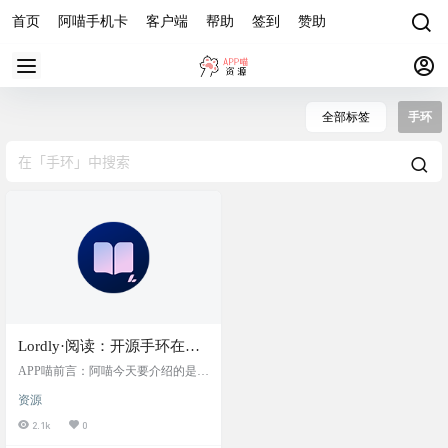
首页
阿喵手机卡
客户端
帮助
签到
赞助
全部标签
手环
Lordly·阅读：开源手环在线
阅读工具，在手表手环上看
APP喵前言：阿喵今天要介绍的是一
电子书，支持自定义书源和
款名为Lordly·阅读的开源手环在线
资源
阅读工具。这个工具不仅能自定义
抓取网页数据，提供列表书
书源，还能自己设置规则来抓取网
2.1k
0
架和网格书架的自由切换，
页数据。它的界面设计既美观又实