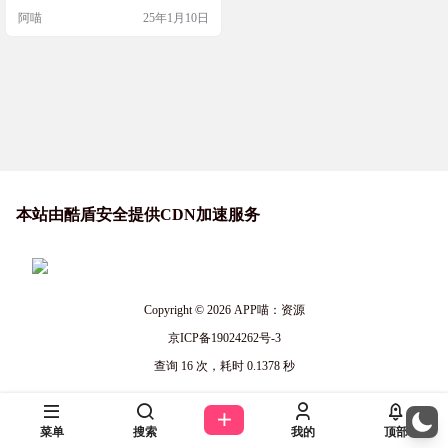
制作。这些箭头插图不仅能吸引浏
阿喵
25年1月10日
览者的注意，还能让你的作品更具
特色。Handy Arrows 提供的素材可
以直接复制为 React 组件或 SVG 格
式，也可以下载为 SVG 向量图。除
了箭头，还有涂鸦、信息图表和插
图等多种分类，都是…
本站由酷盾安全提供CDN加速服务
Copyright © 2026
APP喵：资源
京ICP备19024262号-3
查询 16 次，耗时 0.1378 秒
菜单
搜索
我的
顶部