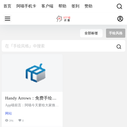
首页
阿喵手机卡
客户端
帮助
签到
赞助
全部标签
手绘风格
Handy Arrows：免费手绘插
图素材网站，支持 React 组
App喵前言：阿喵今天要给大家推荐
件和 SVG 下载，适合用于平
一个特别有趣的素材网站——Handy
网站
Arrows。这个网站专门收集手绘风
面设计等
格的箭头插图，风格独特，非常适
396
0
合用于平面设计、应用开发或网页