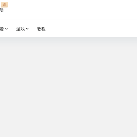
谢
助
源
游戏
教程