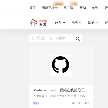
大流量
下载
首页
阿喵手机卡
客户端
帮助
签到
赞
软件
电视
网站
资
MediaGo：m3u8视频在线提取工
具，通过软件自带的浏览器轻松嗅
APP喵前言：阿喵今天要介绍的是一个名为
MediaGo的m3u8视频在线提取工具。这个工
探网页中的视频资源，并支持视频
网站
1.6k
0
具非常强大，它自带一个浏览器，可以轻松
下载，提供了批量下载和多平台播
嗅探网页中的视频资源。无论是Windows用