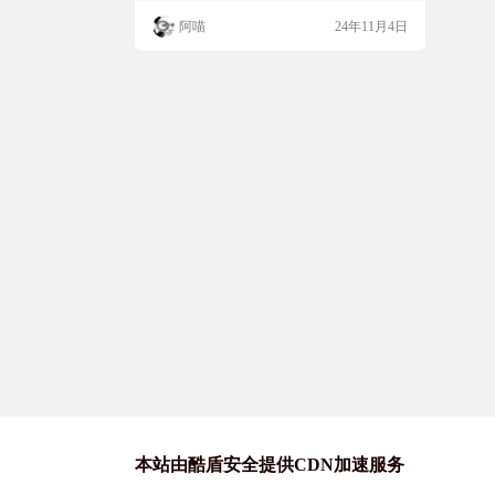
放功能
户还是Mac用户，都可以享受到这个工具带
阿喵
24年11月4日
来的便利。MediaGo不仅支持视频下载，还
支持在PC和移动设备之间无缝切换播放，让
你的视频下载体验更加流畅。 工具简介 Me
diaGo是一个m3u8视频在线提取工具，它允
许用户通过软件自带…
本站由酷盾安全提供CDN加速服务