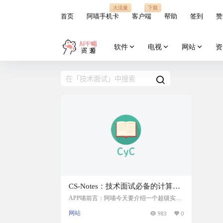
大流量
下载
首页
阿喵手机卡
客户端
帮助
签到
赞
软件
电视
网站
资
CS-Notes：技术面试必备的计算机
科学知识库，汇集了大量计算机科
APP喵前言：阿喵今天要介绍一个超级实用
的技术面试准备资源——CS-Notes。这个Git
学领域的基础知识
网站
983
0
Hub项目汇集了大量计算机科学领域的基础
知识，包括算法、操作系统、计算机网络、