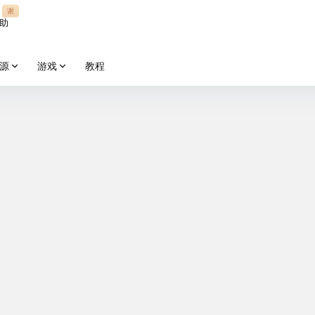
谢
助
源
游戏
教程