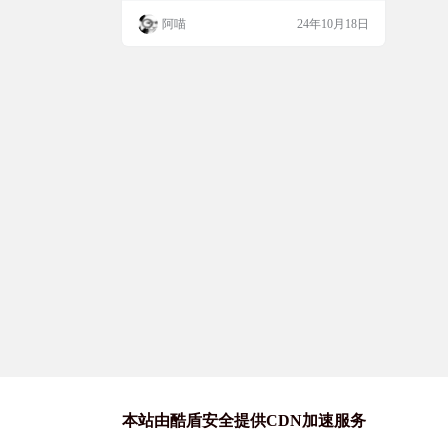
数据库、Java、系统设计等，非常适合准备
阿喵
24年10月18日
技术面试的程序员们。它不仅内容全面，而
且结构清晰，方便查阅和学习。 网站简介 C
S-Notes是一个广受好评的GitHub项目，提供
了丰富的计算机科学基础知识，覆盖了技术
面试中的多个重要领域…
本站由酷盾安全提供CDN加速服务