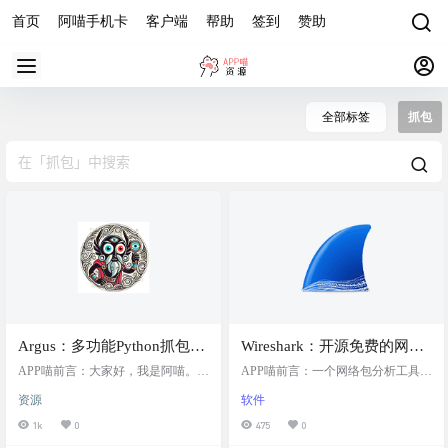
首页
阿喵手机卡
客户端
帮助
签到
赞助
全部标签
抓包
Argus：多功能Python抓包爬
Wireshark：开源免费的网络
虫工具包，提供友好的界面
调试、抓包和分析工具
APP喵前言：大家好，我是阿喵。今
APP喵前言：一个网络包分析工具，
和强大的模块，帮助用户高
天要给你们介绍一个强大的信息收
该工具主要是用来捕获网络数据
资源
软件
集工具包——Argus。这个基于Pytho
包，并自动解析数据包，为用户显
效地探索网络、Web应用程
n的工具包旨在简化信息收集和侦察
示数据包的详细信息，供用户对数
1k
0
475
0
序和安全配置
的过程。不管你是进行研究、安全
据包进行分析。它可以运行在 Windo