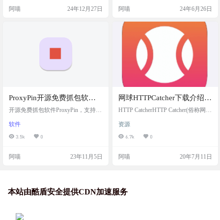
评估还是对网络基础设施感兴趣，A
ws、Mac 和 Linux 操作系统上。 软
阿喵
24年12月27日
阿喵
24年6月26日
rgus都能提供强大的支持。它提供了
件简介 Wireshark（前称Ethereal）是
一个用户友好的界面和一系列强大
一款免费开源的网络嗅探抓包工
的模块，帮助你高效地探索网络、W
具，世界上最流行的网络协议分析
eb应用程序和安全配置。功能包括网
器！网络封包分析软件的功能是撷
络与基础设施工具，比如关联主
取网络封包，并尽可能显示出最为
机、DNS记录、域名信息、IP信
详细的网络封包资料。Wi…
息、端口…
ProxyPin开源免费抓包软
网球HTTPCatcher下载介绍和
件，支持全平台
使用教程
开源免费抓包软件ProxyPin，支持全
HTTP CatcherHTTP Catcher(俗称网
平台系统，用flutter框架开发 免费开
球）是一款ios平台的Web调试工具，
软件
资源
源抓包工具，支持Windows、Mac、
可以对来自ios系统的Http请求进行拦
Android、IOS、Linux 全平台系统 支
截，查看，修改和重放（参考Thor功
3.5k
0
6.7k
0
持手机扫码连接，不用手动配置Wifi
能）。为什么会说这个？因为可以
代理，包括配置同步。所有终端都
利用它来实现对某些App的会员功能
阿喵
23年11月5日
阿喵
20年7月11日
可以互相扫码连接转发流量。 Mac
进行解锁。HTTP Catcher推荐下载的
首次打开会提示已损坏，需要到系
地方是国区App Store免费下载，应
统偏好设置-安全性与隐私-允许任何
用内购18。因为作者把旧版本下架A
来源。 软件截图 软件下载 国内下载
pp Store了，所以无法抓包旧版本，
地址： https://gi…
共享账号…
本站由酷盾安全提供CDN加速服务