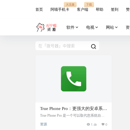
大流量
下载
首页
阿喵手机卡
客户端
帮助
签到
赞
软件
电视
网站
资
True Phone Pro：更强大的安卓系统
拨号器和联系人APP
True Phone Pro 是一个可以取代您系统自带
拨号器和联系人应用程序，提供大量独特功
资源
1.4k
0
能，还包括内置主题管理器。支持自动通话
录音，接管系统自带电话功能，与系统电话