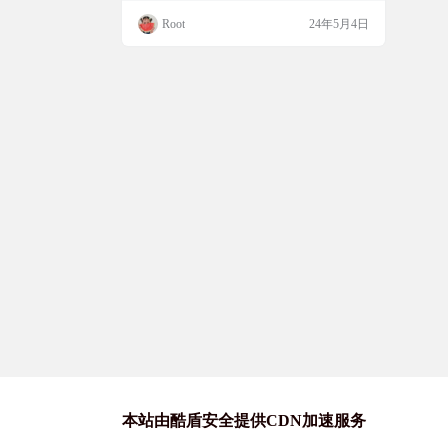
共存。无需ROOT权限，给个后台保活就行
Root
24年5月4日
了，也不需要无障碍权限。 True Phone Pro
自动通话录音可以选择三种音频格式，优选
默认的，可以被音乐软件直接扫描到列表
里。软件已由酷安网友去广告，破解专业
版，由吾爱坛友为其手表版部…
本站由酷盾安全提供CDN加速服务