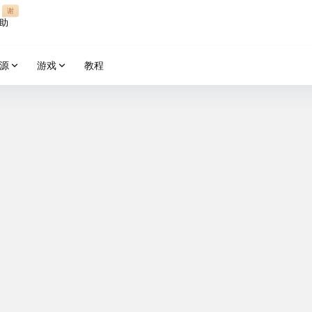
谢
助
源
游戏
教程