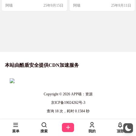
态（会被人发现摸鱼）。 Screen Alw
即可将视频切换到画中画模式，兼
阿喵
25年9月15日
阿喵
25年9月11日
ays On 是一款轻量级的 Chrome 扩展
容YouTube、bilibili、微信公众号网
程序，会模拟浏览器中的活动，从
页、腾讯、爱奇艺、抖音、快手等
而让Teams 状态保持绿色，屏幕保持
各大主流视频网站。支持设置黑白
唤醒状态！ 软件介绍 Screen Always
名单，当有多个视频时，可以选择
On，一个可以让电脑屏幕保持常
要画中画的视频，最强的是哪怕关
亮…
闭浏览器，画中画仍可继续播放，
直到手…
本站由酷盾安全提供CDN加速服务
Copyright © 2026
APP喵：资源
京ICP备19024262号-3
查询 18 次，耗时 0.1584 秒
菜单
搜索
我的
顶部