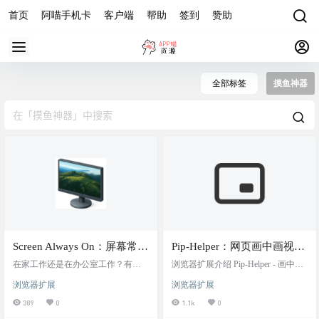
首页
阿喵手机卡
客户端
帮助
签到
赞助
全部标签
摸鱼神器
Screen Always On：屏幕常
Pip-Helper：网页画中画视频
亮，保持Teams状态常绿，远
播放插件，可在任何网页上
在家工作还是在办公室工作？有
浏览器扩展介绍 Pip-Helper - 画中画
程工作摸鱼神器
时，你只需要离开办公桌喝杯咖
使用画中画功能观看视频，
助手，一款简单易用的浏览器扩
浏览器扩展
浏览器扩展
啡、伸展身体或小睡一下，但是会
展，网页画中画视频播放插件。帮
担心 Teams 将你的状态更改为“离开”
助您在任何网页上使用画中画功能
389
0
1.1k
0
或计算机自动锁定，而影响在线状
观看视频，点击插件图标或快捷键