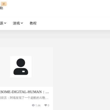
谢
助
源
游戏
教程
SOME-DIGITAL-HUMAN：基
ify的开源AI数字人工具，打造
P喵前言：阿喵发现了一个超酷的AI数字
：AWESOME-DIGITAL-HUMAN。
有温度的数字人，给数字人注
1.6k
0
项目基于Dify框架，可以让你轻松打造
魂
有温度的数字人。它支持快速部署，对