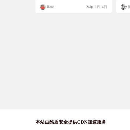
LLM-TTS
定义数字人的形象和声音，操作起来简单方
电脑
Root
24年11月14日
便，适合对语音交互感兴趣的开发者和研究
块，
者。 项目简介 该项目实现了一个实时语音
语音等
交互的数字人，支持多种语音方案，包括G
起玩
LM-4-Voice和ASR-LLM-TTS。用户可以根
上还
据需求自定义数字人的外观和声音，而无…
和数
本站由酷盾安全提供CDN加速服务