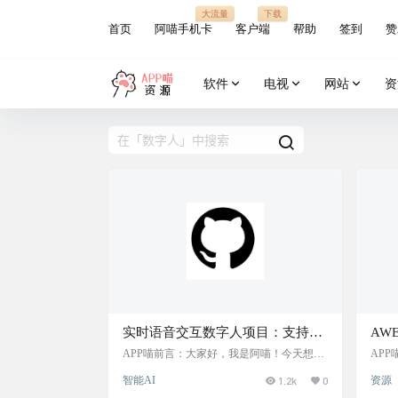
大流量
下载
首页
阿喵手机卡
客户端
帮助
签到
赞
软件
电视
网站
资
实时语音交互数字人项目：支持端
AWE
到端语音方案与音色克隆功能，实
于D
APP喵前言：大家好，我是阿喵！今天想和
AP
大家分享一个非常酷的项目——实时语音交
人项目
时语音交互的数字人，支持多种语
一个
智能AI
1.2k
0
资源
互数字人。这个项目不仅支持端到端的语音
这个
音方案，包括GLM-4-Voice和ASR-
入灵
解决方案，还能实现音色克隆，用户可以自
一个