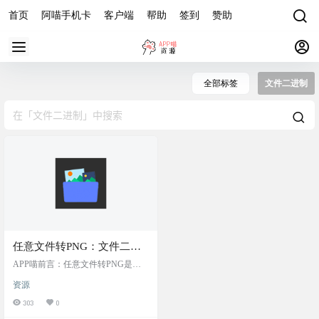
首页
阿喵手机卡
客户端
帮助
签到
赞助
全部标签
文件二进制
任意文件转PNG：文件二进
制化变成png无损图片文件，
APP喵前言：任意文件转PNG是一
无损隐藏文件
种文件隐写术，将任意文件隐藏在p
资源
ng图片中以避免检测的技术。将文
件的二进制数据转换成 PNG 图片格
303
0
式，实现无损隐藏。 软件简介 将任