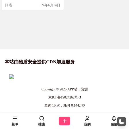
意文件压缩并转换为PNG图片格式
阿喵
24年6月14日
后，可以在网上分享，由于是图片
格式，不易被安全软件检测。许多
在线服务允许存储图片，可以利用
这些服务来存储转换后的文件。 软
件截图 应用场景 分享注册机或破解
补丁：将这些文件压缩并转换为图
片格式后，可以…
本站由酷盾安全提供CDN加速服务
Copyright © 2026
APP喵：资源
京ICP备19024262号-3
查询 16 次，耗时 0.1442 秒
菜单
搜索
我的
顶部