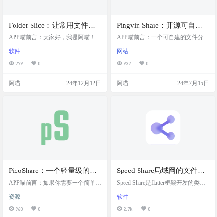
Folder Slice：让常用文件触
Pingvin Share：开源可自建
手可及，便捷的文件访问与
文件分享传输项目
APP喵前言：大家好，我是阿喵！今
APP喵前言：一个可自建的文件分享
分享工具
天要给大家介绍一个超实用的文件
平台，是 WeTransfer 的一个替代
软件
网站
管理工具——Folder Slice。这个工具
品，可自定义后缀、自定义文件上
可以帮助你快速访问和分享常用文
传限制、有效期限、访问次数与密
779
0
932
0
件，操作简单到只需拖拽即可。它
码等，算是比较成熟的文件传输项
还支持本地优先的设计，确保你的
目了，有需要的可以试试，免费开
阿喵
24年12月12日
阿喵
24年7月15日
数据安全和隐私。如果你经常需要
源。 网站简介 Pingvin Share 是一个
在多个桌面间切换，Folder Slice绝对
免费且开源的项目，适合那些需要
能提高你的工作效率。 网站简介 Fol
自托管文件分享服务的个人或组
der Slice是一个便捷的文件管理工
织。通过自托管，可以更灵活地控
具，旨在让用户快速访问和分享常
制文件分享的各个方面，包括自定
用文件。它支持本…
义功能和安全设置。 截图 特性 自
托…
PicoShare：一个轻量级的文
Speed Share局域网的文件传
件分享服务，可自行docker
输，快速共享短信、图像或
APP喵前言：如果你需要一个简单、
Speed Share是flutter框架开发的类似
部署
直接且易于部署的文件分享解决方
其他文件，文件夹
空投的高可用LAN（局域网）文件
资源
软件
案，PicoShare 是一个不错的选择，
共享软件。 这是一个完全基于局域
特别是对于技术用户和开发者来
网的文件传输终端。Speed Share不使
960
0
2.7k
0
说，它提供了一种快速、灵活的方
用任何服务器，不消耗您的移动数