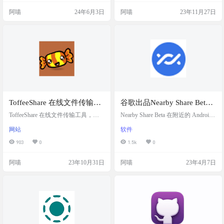
式来分享文件，而无需复杂的设
据，也不收集任何用户数据。它支
阿喵
24年6月3日
阿喵
23年11月27日
置。 软件简介 PicoShare 是一个轻量
持点对点传输。 您可以快速共享短
级的文件分享服务，它提供了一种
信、图像或其他文件和文件夹。 适
简单直接的方式来分享文件。PicoSh
用于局域网文件传输，解决QQ、微
are 支持多种运行方式，包括从源代
信等应用中文件必须通过腾讯服务
码运行和通过 Docker 部署。Docker
器路由的问题。保护隐私。安全分
部署特别方…
享文件。 软件截图 软件…
ToffeeShare 在线文件传输工
谷歌出品Nearby Share Beta
具，不限大小
附近共享手机电脑互联
ToffeeShare 在线文件传输工具，不
Nearby Share Beta 在附近的 Android
限文件大小，采用端对端加密和 P2P
设备1 和 Windows PC 2 之间发送和
网站
软件
的方式进行传输，速度完全取决于
接收照片、文档等。 若要开始使
双方的网速。 它不会在线存储任何
用，请将适用于 Windows 的“附近共
903
0
1.5k
0
内容，所有数据都在两个设备间传
享”测试版安装到你的电脑。向自己
输，所以关闭浏览器后，文件将停
发送下载链接。 下载适用于 Window
阿喵
23年10月31日
阿喵
23年4月7日
止发送，且无法再被访问。 网站截
s 的“附近共享”测试版，即表示您同
图 网站链接 ToffeeShare ：https://toff
意谷歌服务条款.这谷歌隐私政策介
eeshare.com/
绍了 Google 如何处理来自 Nearby Sh
are Beta for …