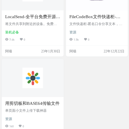
LocalSend-全平台免费开源局
FileCodeBox文件快递柜-匿
域网文件共享神器，AirDrop
名口令分享文本，文件
将文件共享到附近的设备。免费、
文件快递柜-匿名口令分享文本，文
的开源跨平台替代品
开源、跨平台。此应用程序允许您
件，像拿快递一样取文件（File Expr
装机必备
资源
通过本地LAN网络发送文件和消
ess Cabinet - Anonymous Passcode Sha
息。无需互联网，无需外部服务
ring Text, Files, Like Taking Express De
7.6k
0
1.5k
0
器。 localsend可以说是最好用的跨平
livery for Files） 一个github上开源的
台局域网文件共享工具了。阿喵我
本机存储的快传系统。 工具截图 主
阿喵
23年1月30日
阿喵
22年12月22日
测试过各种局域网共享软件，最后
要特色 轻量简洁：Fastapi+Sqlite3+V
还是选择使用localsend Share files to n
ue2+ElementUI…
earby devices。Free, open source, cross
-platform. 软件截图 软件下…
用剪切板和BASE64传输文件
单页面小文件上传下载神器
资源
160
0