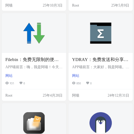
the FRANXX的 莓 一个基于 Vue 3 +
合文件的文档后，点击拷贝链接即
阿喵
25年10月3日
Root
25年5月9日
Nuxt 3 + Go 构建的现代文件分享网
可直接获得分享链接。采用AI驱动
站，支持文件上传、文本分享、图
技术，确保文件传输的高效性和安
片压缩、并发处理…
全性，同时提供简洁直观的用户界
面，方便用户管理和分享文件。DR
OP 适用于个人用户和创作者，可轻
松展示和分发作品。 截图 功能特色
免费10G…
Filebin：免费无限制的便捷
YDRAY：免费发送和分享大
档案分享平台，用户打开网
文件的便捷工具，允许用户
APP喵前言：嗨，我是阿喵！今天想
APP喵前言：大家好，我是阿喵。今
页就能快速上传档案，会获
给小伙伴们讲讲 Filebin，一个超方
发送和分享最大10GB的文
天要给你们介绍一个非常实用的在
网站
网站
便的免费档案分享工具。要是你经
线工具——YDRAY。这个平台允许
得一个随机网址用于分享
件，提供简单的上传和分享
常需要和朋友、同事分享文件，或
用户免费发送和分享大文件，最大
931
0
850
0
流程，确保数据安全和隐私
者临时需要上传下载文件，Filebin
支持10GB的文件传输。无论你是需
就是个很好的选择。不需要注册账
要分享大文件给朋友，还是发送工
Root
25年4月28日
阿喵
24年12月31日
号，也不用安装软件，打开网页就
作资料给同事，YDRAY都能轻松搞
能用，而且没有档案大小、流量或
定。使用起来非常简单，你只需上
下载次数的限制，是不是很贴心
传文件，接受法律条款，然后自定
呀？不过呢，上传的档案最多保存
义上传信息，最后分享生成的链接
六天，所以要用得及时哦，一起来
即可。而且，YDRAY还提供了安全
看看怎么用吧。 网站简介 Filebin 是
的文件传输，确保你的数据在传输
一个…
过程中不会被未授权访…