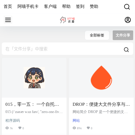
首页
阿喵手机卡
客户端
帮助
签到
赞助
全部标签
文件分享
015，零一五： 一个自托管
DROP：便捷大文件分享与托
的临时文件共享平台。专注
管网站，免费享10GB空间
015 (/ˈzɪərəʊ wʌn faɪv/, "zero-one-fiv
网站简介 DROP 是一个便捷的文件
于提供一次性临时文件和文
e") 是一个支持selfhosted的临时文件
分享与托管平台，云存储工具，提
程序源码
网站
分享平台。专注于提供一次性，临
供免费10GB的存储空间，支持大文
本的上传、处理和共享服
时的文件和文本上传，处理，分享
件的快速上传与分享。 支持上传图
1k
0
894
0
务。
服务。项目名称来源于DARLING in
片、视频、压缩文件和PDF，选择适