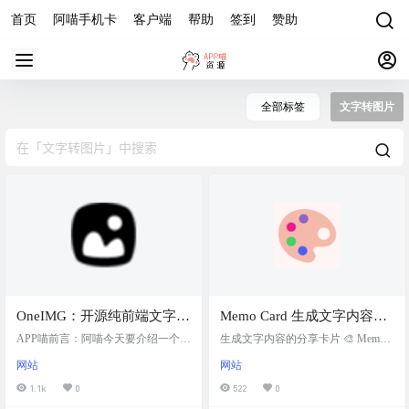
首页
阿喵手机卡
客户端
帮助
签到
赞助
全部标签
文字转图片
OneIMG：开源纯前端文字转
Memo Card 生成文字内容的
图片工具，提供了多种预设
分享卡片
APP喵前言：阿喵今天要介绍一个超
生成文字内容的分享卡片 🎨 MemoC
CSS模板样式，支持快速生成
级实用的开源工具——OneIMG。这
ard 可以帮你生成精美的卡片，可应
网站
网站
是一个纯前端实现的文字转图片应
用于你日常书摘、笔记、备忘等内
预览图并导出为图片
用，你可以通过它输入文本和图
容的分享。 💡 你可以在这里输入文
1.1k
0
522
0
片，选择预设的CSS模板样式，快速
字尝试一下，实时生效。 网站截图