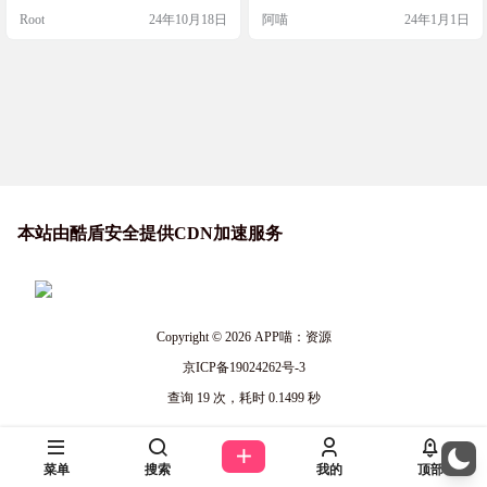
生成预览图，并导出为图片。这个
网站链接 https://memocard.net/
Root
24年10月18日
阿喵
24年1月1日
工具非常适合用来制作微信公众号
的长图推文，或者在小红书、Instagr
am等图片社交媒体上发帖。 网站简
介 OneIMG是一个开源的纯前端文字
转图片工具，它提供了多种预设CSS
模板样式，支持快速生成预览图并
导…
本站由酷盾安全提供CDN加速服务
Copyright © 2026
APP喵：资源
京ICP备19024262号-3
查询 19 次，耗时 0.1499 秒
菜单
搜索
我的
顶部