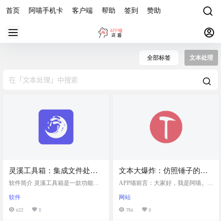
首页
阿喵手机卡
客户端
帮助
签到
赞助
全部标签
文本处理
灵溪工具箱：集成文件处
文本大爆炸：仿照锤子的大
理、图像处理、文本处理等
爆炸，对选中文本进行分
软件简介 灵溪工具箱是一款功能强
APP喵前言：大家好，我是阿喵。今
多功能的桌面应用，文件管
大的桌面应用，集成了多种实用工
词，提升效率的油猴脚本
天要介绍的是一个油猴脚本，它模
软件
网站
具，包括文件处理、图像处理和文
仿了锤子手机的大爆炸功能，能够
理不再是问题！
本处理等。支持批量文件重命名、
对选中的文本进行分词处理。这个
622
0
786
0
文件压缩解压、文件格式转换、文
脚本非常适合需要快速处理文本的