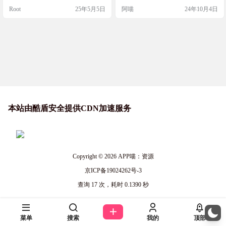
件分割合并、文件加密解密以及文
用户，无论是编辑还是研究者，都
Root
25年5月5日
阿喵
24年10月4日
件详细信息读取等功能，操作简
能通过它提升工作效率。 脚本简介
单，界面清晰，是提高工作效率的
文本大爆炸是一个油猴脚本，它允
得力助手。操作简单，界面也设计
许用户通过点击按钮，将选中的文
得很清晰美观，上手毫无压力，支
本分割成单独的词语，实现快速复
持Windows系统，推荐给大家。 截
制。这个脚本支持导入第三方分词
图 功能特色 文件处理功能强大 ：支
库以提高分词效果，并计划未来加
持批量重命名、压缩解压、格…
入自定义词库功能。 截图 特色 …
本站由酷盾安全提供CDN加速服务
Copyright © 2026
APP喵：资源
京ICP备19024262号-3
查询 17 次，耗时 0.1390 秒
菜单
搜索
我的
顶部