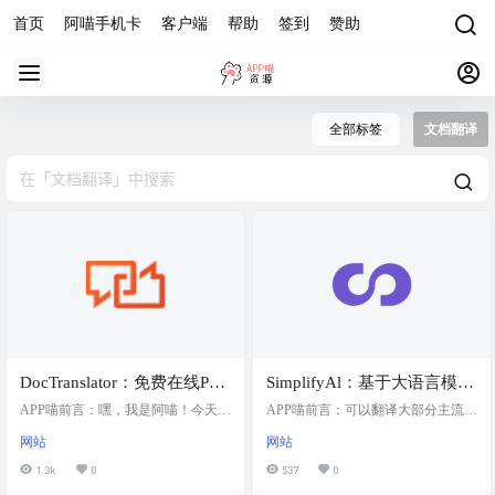
首页
阿喵手机卡
客户端
帮助
签到
赞助
全部标签
文档翻译
DocTranslator：免费在线PDF
SimplifyAl：基于大语言模型
文档翻译器，完美保留排
的文档翻译
APP喵前言：嘿，我是阿喵！今天要
APP喵前言：可以翻译大部分主流格
版，用户只需将文件拖拽上
给大家介绍一款超实用的工具 ——
式的文档，包括 PDF、Word、Exce
网站
网站
DocTranslator。对于经常需要处理多
l、PowerPoint、SRT 字幕、ePub 电
传，系统会自动检测原始语
语言文档的小伙伴来说，这款免费
子书、HTML 网页、PO 资源文件等
1.3k
0
537
0
言并进行翻译，通常几秒钟
在线PDF文档翻译器简直是福音！它
等。提供一定量的免费预览额度，