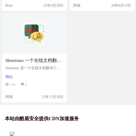
即可完成
不仅能翻译 PDF，还能翻译 Word、
小文档可能会免费完整翻译。 网站
Root
25年4月28日
阿喵
24年6月13日
Excel、PowerPoint 等多种格式的文
简介 SimplifyAl 是一个基于大语言模
档，最关键的是翻译后的文档能完
型的文档翻译网站，支持 PDF, DOC
美保留原文档的排版，使用起来也
X, ePub… 等等，完美保留原文的排
特别方便，简直是办公学习的得力
版，已翻译 140k+ 份文档。翻译时
助手，赶快来了解一下吧！ 网站简
间根据文…
介 DocTr…
Sheetrans 一个在线文档翻译
工具
Sheetrans 是一个在线文档翻译工
具，可以将文档翻译成多种语言。
网站
还支持快速生成JSON多语言文档，
使您的工作更加高效 操作简单 一键
1.2k
0
翻译 语言支持 支持214种语言翻译
翻译速度 全网最快翻译速度 支持将
阿喵
23年11月30日
文档翻译成英语、法语、西班牙
语、德语、日语、中文等多种语
言，并且可以将翻译结果直接插入
到原文档中。 对于经常要翻译Excel
文档的用户来说，非常友好，只需
本站由酷盾安全提供CDN加速服务
要上传文档，即可获取翻译结果。
仅支…