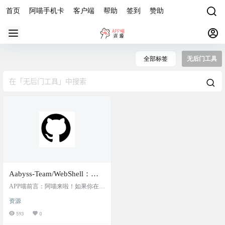
首页
阿喵手机卡
客户端
帮助
签到
赞助
全部标签
无后门工具
Aabyss-Team/WebShell：整
理无后门WebShell木马资
APP喵前言：阿喵来啦！如果你在网
源，为网络安全测试人员提
络安全领域工作，可能会需要一些
资源
可靠的WebShell资源。Aabyss-Team
供一个安全的工具库
在GitHub上整理了一份无后门的大
593
0
马（WebShell）列表，这些都是经过