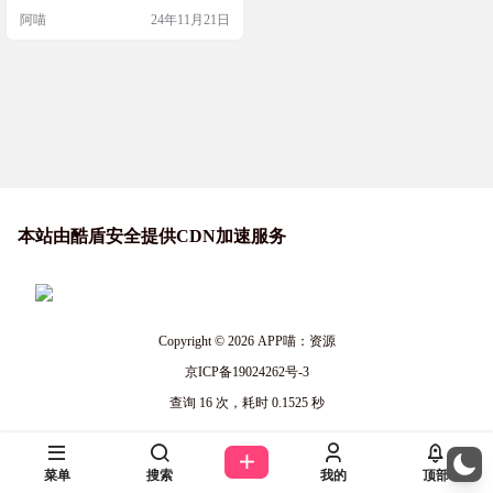
筛选的工具，可以帮助你进行安全
阿喵
24年11月21日
测试和网站管理。如果你觉得这些
资源对你有帮助，不妨去GitHub上
给他们点个Star支持一下哦！ 工具简
介 Aabyss-Team在GitHub上提供了一
个WebShell资源集合…
本站由酷盾安全提供CDN加速服务
Copyright © 2026
APP喵：资源
京ICP备19024262号-3
查询 16 次，耗时 0.1525 秒
菜单
搜索
我的
顶部