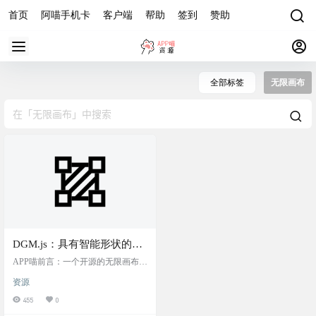
首页
阿喵手机卡
客户端
帮助
签到
赞助
全部标签
无限画布
DGM.js：具有智能形状的开
源无限画布，支持智能图
APP喵前言：一个开源的无限画布工
形、实时协作、多页面、手
具，具备智能形状、实时协作、多
资源
页面支持等功能，适用于创建交互
绘风格以及导出为图片和
式白板和草图应用。 项目简介 DG
455
0
JSON 功能
M.js 是一个开源的无限画布工具，