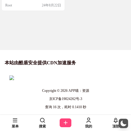
具备智能形状、实时协作、多页面
Root
24年8月22日
支持等特性，专为设计师和开发者
提供了一个强大的创作平台。它支
持手绘风格、暗黑模式，允许将作
品导出为图片和 JSON 格式，非常
适合创建交互式白板和草图应用。D
GM.js 提供了易于使用的 React 组
件，…
本站由酷盾安全提供CDN加速服务
Copyright © 2026
APP喵：资源
京ICP备19024262号-3
查询 16 次，耗时 0.1410 秒
菜单
搜索
我的
顶部