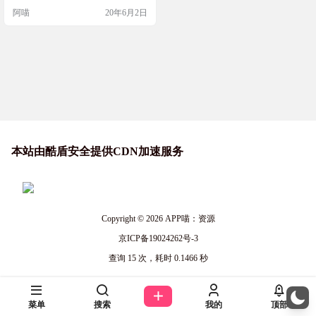
与否。那时不时的弹窗广告，就挺
阿喵
20年6月2日
让人烦的。之前也在网站分享过取
出广告的绿色版本，不过时不时的
弹窗提示，最后还是选择了官方版
本。在弹窗后勾上不再提醒，就在
也没谈过广告，所以也就没放心
上。 直到今早，我点开任务栏看到
一个奇怪的东西。"天猫…
本站由酷盾安全提供CDN加速服务
Copyright © 2026
APP喵：资源
京ICP备19024262号-3
查询 15 次，耗时 0.1466 秒
菜单
搜索
我的
顶部