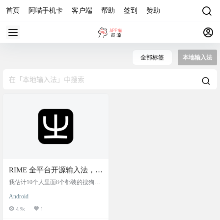
首页
阿喵手机卡
客户端
帮助
签到
赞助
全部标签
本地输入法
RIME 全平台开源输入法，不
联网，无广告，可定制，中
我估计10个人里面8个都装的搜狗输
州韻輸入法引擎：小狼毫/鼠
入法吧，阿喵我也一直使用搜狗，
Android
因为皮肤+丰富的词库，让我输入感
须管
觉很顺手，但是一直知道搜狗流
4.9k
1
氓，且不说后台上传个人信息数据