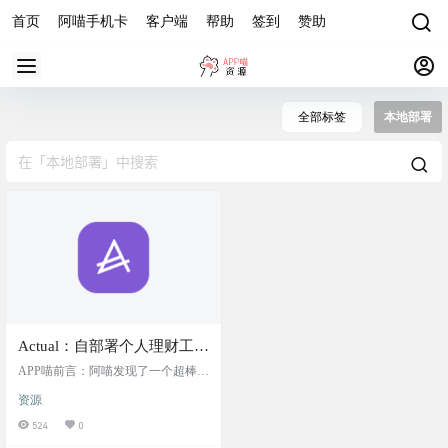
首页
阿喵手机卡
客户端
帮助
签到
赞助
全部标签
本地部署
Actual：自部署个人理财工
具，具有多设备同步功能，
APP喵前言：阿喵发现了一个超棒的
可选端到端加密等，100% 完
个人理财工具，叫做 Actual。它完全
资源
免费，还是开源的，用 NodeJS 写
全免费开源
的，可以在不同的设备上同步你的
524
0
财务信息。如果你想自己搞定部