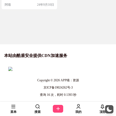
署，可以用 Docker 来本地部署，体
阿喵
24年9月10日
验一下那种顺滑的感觉。虽然现在
还没有中文版，但是它的功能一应
俱全，记账什么的都不在话下。如
果你是理财新手，或者想换个新工
具，Actual 的社区有很多资源可以帮
你快速上手。而且，这个项目是
社…
本站由酷盾安全提供CDN加速服务
Copyright © 2026
APP喵：资源
京ICP备19024262号-3
查询 16 次，耗时 0.1393 秒
菜单
搜索
我的
顶部