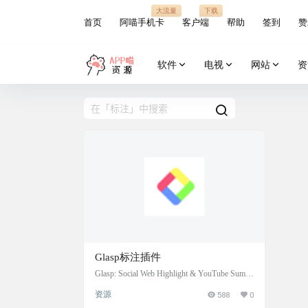
大流量
下载
首页
阿喵手机卡
客户端
帮助
签到
赞
软件
电视
网站
资
Glasp标注插件
Glasp: Social Web Highlight & YouTube Summ
ary 很不错的标注插件「Glasp」，可以在 T
资源
588
0
witter、Youtube 、各种网页看到的内容标注
和注释，并通过 AI 总结，还可同步 Kindle