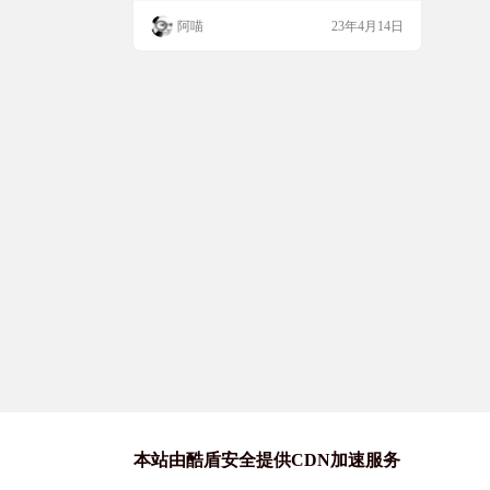
上标注的内容。对于不喜欢做笔记的同学，
阿喵
23年4月14日
可以从官网看到大量他人公开标注的好内
容，这反而是我觉得这个工具最牛逼的地
方。 插件截图 插件地址 插件官网：htt…
本站由酷盾安全提供CDN加速服务