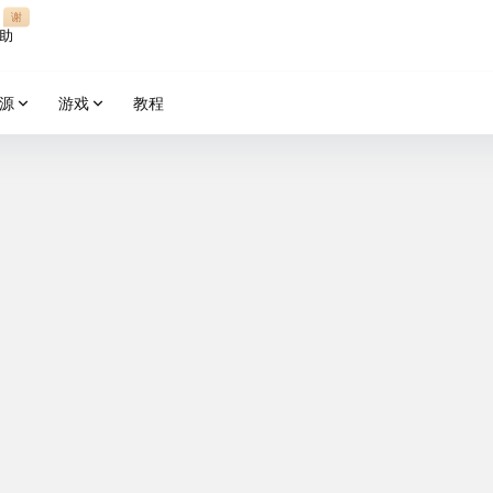
谢
助
源
游戏
教程