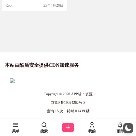
文章，又快又好看，还能自定义各
Root
25年4月20日
种样式，小白也能轻松上手，码字
一族的福音啊！ 软件简介 微信公众
号文章 Markdown 编辑器是一个功能
强大的在线工具，支持使用 Markdo
wn 语法创建美观大方的微信公众号
图文。它具…
本站由酷盾安全提供CDN加速服务
Copyright © 2026
APP喵：资源
京ICP备19024262号-3
查询 16 次，耗时 0.1419 秒
菜单
搜索
我的
顶部