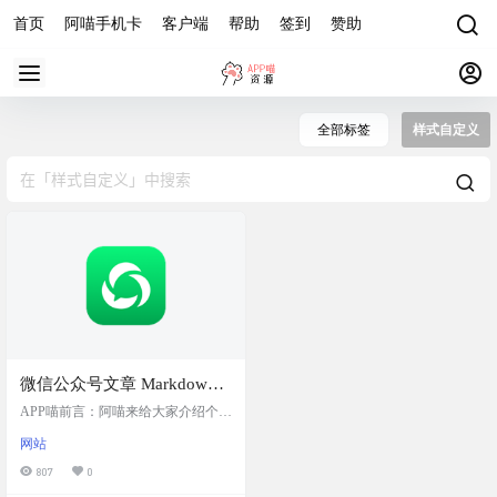
首页
阿喵手机卡
客户端
帮助
签到
赞助
全部标签
样式自定义
微信公众号文章 Markdown
编辑器：在线编辑微信公众
APP喵前言：阿喵来给大家介绍个超
号文章，支持使用
实用的工具 —— 微信公众号文章 M
网站
arkdown 编辑器。要是你经常要给微
Markdown 语法创建美观大
信公众号写文章，那这个工具可真
807
0
方的微信公众号图文
是救星！用 Markdown 语法写公众号