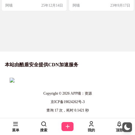
文字指令。CRT 扫描线、霓虹故障
llqin.cn/
阿喵
25年12月14日
阿喵
23年9月17日
风、悬浮粒子，在暗黑（多种颜色
主题）玻璃拟态的界面中，每一次
点击都是视觉的享受。 ⚡️ 绝对掌控D
om 执掌权限，Sub 交付命运。秒级
心跳同步，从申请到批准，每…
本站由酷盾安全提供CDN加速服务
Copyright © 2026
APP喵：资源
京ICP备19024262号-3
查询 17 次，耗时 0.1421 秒
菜单
搜索
我的
顶部