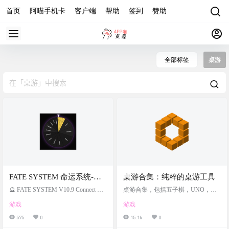
首页
阿喵手机卡
客户端
帮助
签到
赞助
全部标签
桌游
FATE SYSTEM 命运系统-轮
桌游合集：纯粹的桌游工具
盘+老虎机+左轮枪随机组合
🔮 FATE SYSTEM V10.9 Connect Yo
桌游合集，包括五子棋，UNO，象
互动游戏，在线桌游
ur Destiny. 连接你的命运。当距离不
棋，飞行棋。狼人杀，谁是卧底
游戏
游戏
再是障碍，控制便成为一种艺术。
等，还有小程序可以直接玩。而这
网站截图 网站特色 🌌 极致沉浸全平
些游戏也都可以在线玩，体验也很
575
0
15.1k
0
台自适应，全球访问，告别枯燥的
好 网站截图 网站地址 https://game.hu