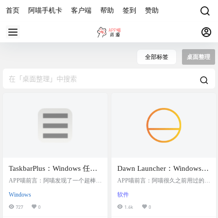
首页
阿喵手机卡
客户端
帮助
签到
赞助
全部标签
桌面整理
TaskbarPlus：Windows 任务
Dawn Launcher：Windows快
栏增强工具，提升桌面效率
捷启动工具，帮助您整理杂
APP喵前言：阿喵发现了一个超棒的
APP喵前言：阿喵很久之前用过的一
与美观，利用便签功能记录
Windows 工具 ——TaskbarPlus 。要
乱无章的桌面，分门别类管
个超棒的Windows快捷启动工具，叫
Windows
软件
是你觉得任务栏的功能不够用，或
做Dawn Launcher。这个工具能帮你
临时信息，提升操作效率的
理您的桌面快捷方式，让您
者桌面总是乱糟糟的，这个工具绝
把桌面上的快捷方式整理得井井有
727
0
1.6k
0
同时保持桌面整洁
的桌面保持干净整洁
对能帮上忙！它能让你的任务栏变
条，让你的桌面看起来干净整洁。