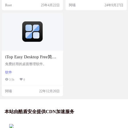
得更智能，快速访问常用文件和文
它还有很多实用的功能，比如关联
Root
25年4月22日
阿喵
24年9月27日
件夹，还能自定义外观，让桌面整
文件夹、快速搜索、便携路径、扫
洁又高效。 软件简介 TaskbarPlus 是
描开始菜单、本地扫描Appx应用列
一款专为 Windows 10 和 11 设计的
表，还能添加网址并一键获取网址
轻量级桌面增强工具。它通过在任
信息。 工具简介 Dawn Launcher是一
务栏上添加可自定义的格子间，提
款Windows平台的快捷启动工具，帮
供快…
助用户整理桌面…
iTop Easy Desktop Free简易
桌面，免费桌面整理神器
免费好用的桌面整理软件。
软件
3.5k
0
阿喵
22年12月20日
本站由酷盾安全提供CDN加速服务