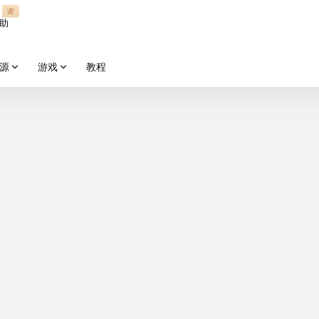
谢
助
源
游戏
教程