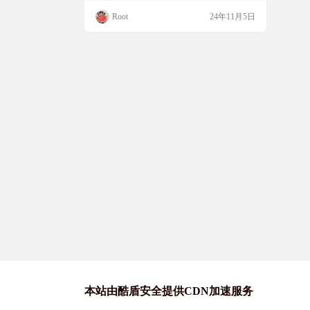
是在跑步还是开车，TubePod的后台播放功
Root
24年11月5日
能都能让视频变成播客，让你随时随地享
受。而且，它还有超强的歌单管理功能，让
你轻松整理和管理视频和博主。如果你想要
一个纯净的音视频体验，TubePod绝对值得
一试。 软件简介 TubePod是一款…
本站由酷盾安全提供CDN加速服务