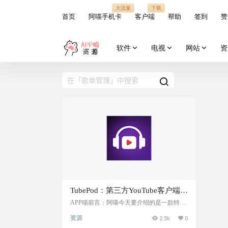
大流量
下载
首页
阿喵手机卡
客户端
帮助
签到
赞
软件
电视
网站
资
TubePod：第三方YouTube客户端
App，提供无广告的沉浸式音视频
APP喵前言：阿喵今天要介绍的是一款特别
的App——TubePod。这是一款集成了高质
体验，支持后台播放和锁屏播放，
资源
2.5k
0
量音视频和播客的应用程序，让你在无广告
允许用户将视频转换为播客形式
的环境下自由探索和享受喜欢的内容。无论