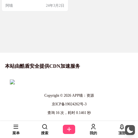
有 2、开启悬浮权限，地图，设置，
阿喵
24年3月2日
其他，悬浮窗打开 问：为什么开机
后地图要点一下才出来 1、添加计划
1：系统启动，延迟1秒，打开高德
地图悬浮版 2、添加计划2：系统启
动 ，延迟6秒，返回桌面 问：首页
地图显示比较小,怎么调大 1、更换
布局…
本站由酷盾安全提供CDN加速服务
Copyright © 2026
APP喵：资源
京ICP备19024262号-3
查询 16 次，耗时 0.1461 秒
菜单
搜索
我的
顶部