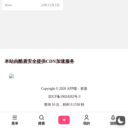
和权限需求，适合需要快速
度和长度。而且，它支持精细校
Root
24年12月1日
准，操作简单，无广告，无需权
测量的场合
限，非常实用。无论是横置还是竖
置手机，都能准确测量，快来试试
这个开源的水准仪工具吧！ 软件简
介 水准仪（Bubble）是一款开源的
安卓小工具，体积轻巧，仅1.4MB，
提供水平仪和直尺功…
本站由酷盾安全提供CDN加速服务
Copyright © 2026
APP喵：资源
京ICP备19024262号-3
查询 16 次，耗时 0.1530 秒
菜单
搜索
我的
顶部