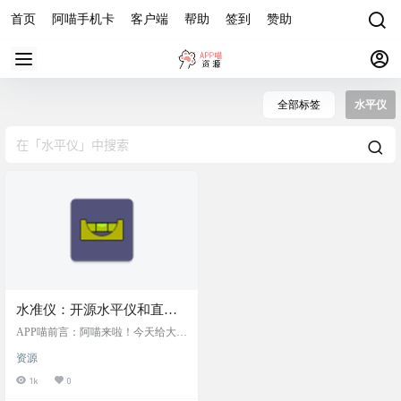
首页
阿喵手机卡
客户端
帮助
签到
赞助
全部标签
水平仪
水准仪：开源水平仪和直尺
安卓小工具，体积轻巧，仅
APP喵前言：阿喵来啦！今天给大家
1.4MB，可测量角度、倾斜
带来一个超实用的安卓小工具——
资源
水准仪。这个小巧的应用只有1.4M
度和长度，并支持精细校
B，但它功能强大，拥有水平仪和直
1k
0
准，应用简单易用，无广告
尺两个功能，可以测量角度、倾斜