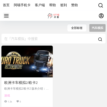
首页
阿喵手机卡
客户端
帮助
签到
赞助
全部标签
汽车模拟
欧洲卡车模拟2/欧卡2
欧洲卡车模拟2/欧卡2 版本介绍：v1.
41.1.0 | 集成全DLCs | 官方简体中文 |
游戏
支持键盘、鼠标、手柄
1.2k
0