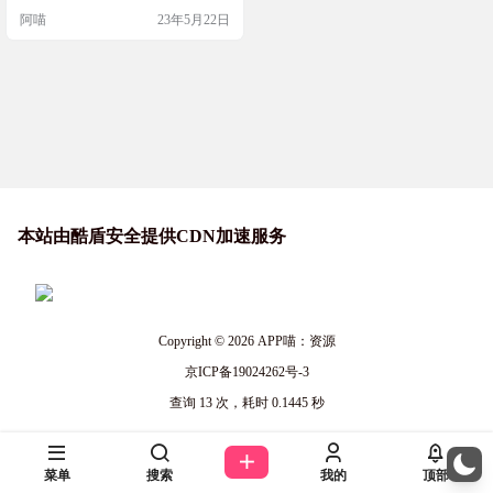
程序，上APP，小程序已经搞好了，
阿喵
23年5月22日
套餐也上了 更合理的等级机制：同
级奖励5元/单更合理的奖励机制：拉
新奖励1.8-88.8元/人更高的推广佣
金：现在推一单的佣金都在一百多
这套系统能保证所有的人每一步都
有钱 特别说明：老系统登录： http
s://…
本站由酷盾安全提供CDN加速服务
Copyright © 2026
APP喵：资源
京ICP备19024262号-3
查询 13 次，耗时 0.1445 秒
菜单
搜索
我的
顶部