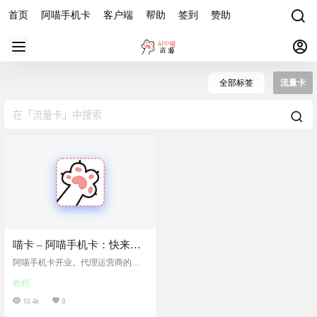
首页
阿喵手机卡
客户端
帮助
签到
赞助
全部标签
流量卡
喵卡 – 阿喵手机卡：快来加
入卖卡副业，赚钱就是现
阿喵手机卡开业。代理运营商的各
在，官网地址+加入代理教
种套餐流量卡，正规号卡。可营业
教程
厅，官方程序查询。 加入代理 公司
程，注意事项
【聚讯通】系统已上线，继续搞流
13.4k
0
量卡，重新邀请大家来注册，上小