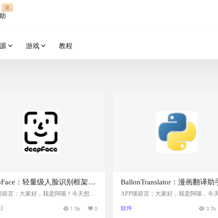
谢
助
源
游戏
教程
epFace：轻量级人脸识别框架，
BallonTranslator：漫画翻译
年龄、性别、情绪和种族分
深度学习辅助漫画翻译工具, 
P喵前言：大家好，我是阿喵！今天想和
APP喵前言：大家好，我是阿喵，今
享一个非常实用的工具——DeepFac
大家介绍一个超酷的漫画翻译工具——Ba
集成多种前沿模型，准确度超
一键机翻和简单的图像、文本
I
1.5k
0
软件
3.7k
这是一个轻量级的人脸识别框架，特别
nTranslator。这个工具利用深度学习
类，便捷易用的开发工具
开发者和研究者使用。无论是在社交媒
让翻译漫画变得轻松又高效。它不仅