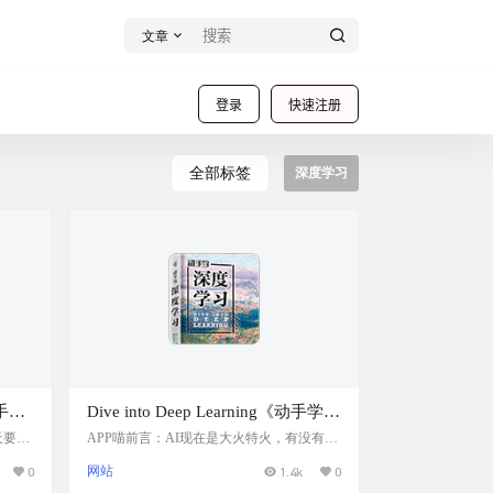
文章
登录
快速注册
全部标签
深度学习
助手，
Dive into Deep Learning《动手学深
支持
度学习》：面向中文读者的能运
天要给
APP喵前言：AI现在是大火特火，有没有想
llo
法去学习下AI相关的开发呢？今天阿喵给大
编辑
行、可讨论的深度学习教科书
0
网站
1.4k
0
技术，
家推荐这个《动手学深度学习》第二版书
支持一
籍， 面向中文读者的能运行、可讨论的深度