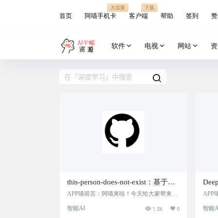
大流量
下载
首页
阿喵手机卡
客户端
帮助
签到
赞
软件
电视
网站
资
this-person-does-not-exist：基于
De
GAN生成虚拟人物照片的深度学习
支持
APP喵前言：阿喵来啦！今天给大家带来一
AP
个超级有趣的深度学习项目——this-person-d
大家分
项目，这些照片看似真实但实际上
析，
智能AI
1.2k
0
智能A
oes-not-exist。这个项目利用生成对抗网络
e。
是不存在的人物，代码实现了生成
越人
（GAN）技术，可以创造出看似真实但却完
适合