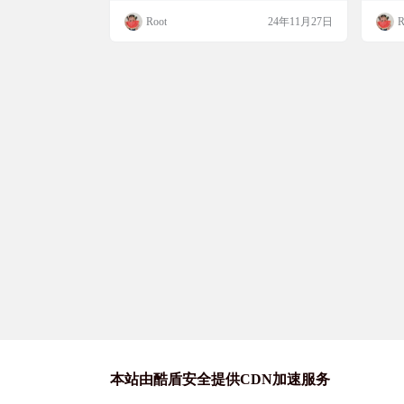
对抗网络（GAN）的模型，能够创
全虚构的人物照片。想象一下，你能看到一
体、
Root
24年11月27日
R
建逼真的人脸图像
张张逼真的人脸图像，但他们在现实世界中
ce
并不存在。这个项目不仅展示了GAN的强大
性别
能力，也为我们打开了一扇探索人工智能创
的元素
造可能性的大门。 项目简介 this-person-doe
on
s…
能够
本站由酷盾安全提供CDN加速服务