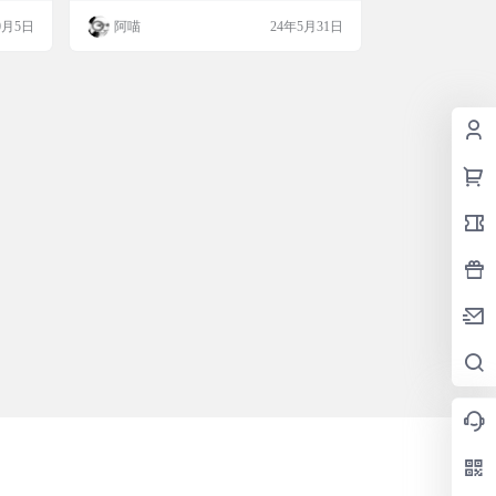
编辑，
学习教科书 含 PyTorch、NumPy/MXNet、Te
0月5日
阿喵
24年5月31日
工具简
nsorFlow 和 PaddlePaddle 实现 被全球 70 多
辅助的漫
个国家 500 多所大学用于教学 网站介绍 本
文本编
开源项目代表了我们的一种尝试：我们将教
中和日
给读者概念、背景知识和代码；…