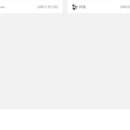
安防监控还是用户体验优化中，DeepFa
键机翻，还能进行简单的图像和文本
oot
24年11月13日
阿喵
24年1
都能帮助快速识别面部特征，分析年龄、
是漫画爱好者和翻译者的得力助手。 
、情绪和种族，为各种项目增添智能化
介 BallonTranslator是一个深度学习
。 网站简介 DeepFace是一个基于Pyth
画翻译工具，它支持一键机翻和图像/
的轻量级人脸识别与面部属性分析框架，
辑，适用于日漫和美漫，优化了英译
分析年龄、性别、情绪…
译英的排版，并…