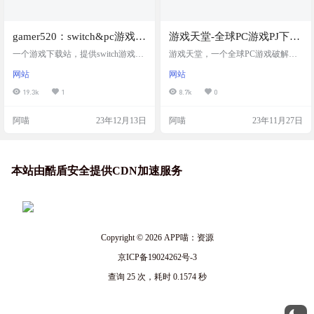
gamer520：switch&pc游戏下
游戏天堂-全球PC游戏PJ下载
载网站
站
一个游戏下载站，提供switch游戏，
游戏天堂，一个全球PC游戏破解下
pc游戏，模拟器游戏等游戏资源的下
载站，游戏追求高质量资源，所以
网站
网站
载。提供了多个网盘下载。。有广
发布前已测试过，98%安全无毒，每
告。小站没有充值.也没有售卖会员
款游戏都有说明、教程、安装步
19.3k
1
8.7k
0
及VIP账号.更没有购买,打赏,捐赠等
骤、破解步骤等等。不过毕竟是破
相关行为。 感谢群友：QS QH的分
解游戏，所有还是需要自行甄别，
阿喵
23年12月13日
阿喵
23年11月27日
享 网站截图 网站链接 https://www.ga
安装安全杀毒软件等，避免出意外
mer520.com
网站截图 网站链接 https://www.zzzzz
688.com
本站由酷盾安全提供CDN加速服务
Copyright © 2026
APP喵：资源
京ICP备19024262号-3
查询 25 次，耗时 0.1574 秒