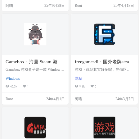
意：网站广告很多，建议开启adbloc
顿和等待。特别推荐给经常遇到下
阿喵
25年9月28日
Root
25年4月18日
k拦截 网站截图 网站链接
载速度慢问题的小伙伴，让你的游
戏下载快人一步！ 工具简介 Xbox下
载助手是一款专为游戏玩家设计的
下载加速工具，能够通过跳转国内C
DN服务器加速Xbox、微软商店、P
S、NS、EA app & …
Gamebox：海量 Steam 游戏
freegamesdl：国外老牌steam
Windows下载盒子
游戏下载站
Gamebox 游戏盒子是一款 Windows
游戏下载站其实好多呢，光俄区就
软件，提供海量 Steam 游戏下载。经
够我们玩了。不过多一个选择也是
Windows
网站
测试500M带宽，目前下载速度基本
一件好事。今天给大家分享一个国
能跑满。软件基于 Electron 开发，内
外老牌steam游戏下载站。各种单机
40.3k
1
9.6k
0
置使用 aria2c 下载，内置 7-zip 解
游戏都可下载体验。而且没有限
压，新版本增加了天翼云下载。 Ga
制，无须登录，输入验证码通过后
Root
24年4月1日
阿喵
24年3月7日
mebox 目前提供了 862 款游戏免费下
就可获取下载。而且有多个下载方
载，基本涵盖了大家日常所喜爱的
式可供选择。 不过原则上还是有能
各种热门游戏资源。诸如幻兽帕
力请支持正版，体验后觉得游戏不
鲁、星空、赛博朋克2077、纪元180
错，请及时补票上车！ 网站截图 网
0、埃尔登法…
站链接 https://www.freegamesdl.net/