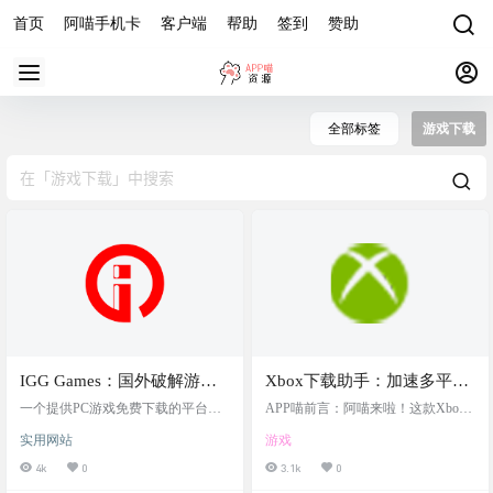
首页
阿喵手机卡
客户端
帮助
签到
赞助
全部标签
游戏下载
IGG Games：国外破解游戏
Xbox下载助手：加速多平台
资源下载站，各种类型电脑
游戏下载，提升下载体验，
一个提供PC游戏免费下载的平台，
APP喵前言：阿喵来啦！这款Xbox
PC游戏，还有VR游戏
可以通过直接链接，网盘链接或Torr
适用于多种网络环境，包括
下载助手简直是游戏玩家的福音！
实用网站
游戏
ent下载各种类型的游戏。 涵盖了从
无论是Xbox、微软商店、PS、NS还
家庭网络和路由器设置，支
休闲、冒险到策略等多个游戏类
是其他游戏平台，只要设置一下DN
4k
0
3.1k
0
持PC下载回传和硬盘导入
别，还有vr虚拟现实游戏。 需要注
S，就能轻松加速下载速度，告别卡