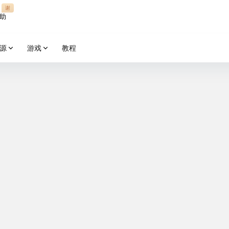
谢
助
源
游戏
教程