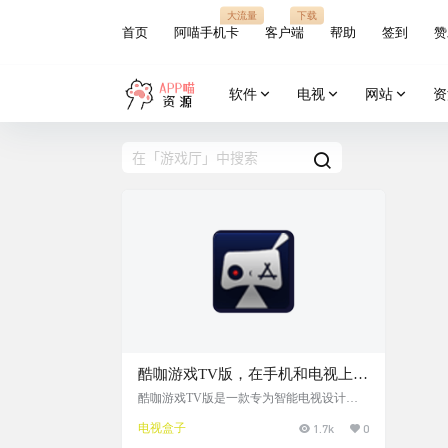
大流量
下载
首页
阿喵手机卡
客户端
帮助
签到
赞
软件
电视
网站
资
酷咖游戏TV版，在手机和电视上游
玩街机红白机游戏
酷咖游戏TV版是一款专为智能电视设计的
怀旧游戏平台，收录了上千款经典游戏，包
电视盒子
1.7k
0
括红白机、街机、PSP等平台的《拳皇97》
《魂斗罗》《超级玛丽》等热门作品。它支