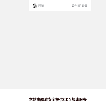
持手柄操作、网络联机对战，并能按平台、
阿喵
25年8月10日
类型或名称筛选游戏 无需登录即可免费畅
玩。适合家庭娱乐，可多人同屏游戏，让电
视变身游戏厅。阿喵我在家里的红米电视上
实机测试了下，可以链接我的xbox游戏手柄
进行游玩，游戏全都已解锁，免费游玩！ 软
件截图 软…
本站由酷盾安全提供CDN加速服务