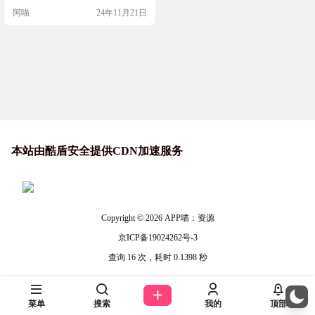
需求
而且界面简洁，使用起来超级方
阿喵
24年11月21日
便。无论是项目管理、代码编辑还
是系统优化，Uotan Toolbox都能帮你
搞定。快来体验一下这个为极客而
生的工具箱，让你的技术生活更加
高效有趣！ 软件简介 Uotan Toolbox
是一个专为技术爱好…
本站由酷盾安全提供CDN加速服务
Copyright © 2026
APP喵：资源
京ICP备19024262号-3
查询 16 次，耗时 0.1398 秒
菜单
搜索
我的
顶部