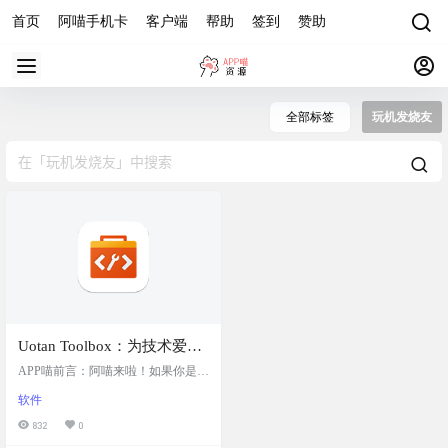
首页
阿喵手机卡
客户端
帮助
签到
赞助
全部标签
玩机发烧友
Uotan Toolbox：为技术爱好
者打造的现代化工具箱，提
APP喵前言：阿喵来啦！如果你是技
供了丰富的工具和功能，以
术爱好者或者玩机发烧友，那你绝
软件
对不能错过Uotan Toolbox。这个全新
满足极客们在项目管理、代
的现代化工具箱是专门为像你这样
832
0
码编辑、系统优化等方面的
的极客设计的。它不仅功能强大，