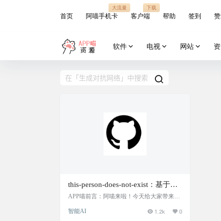
大流量
下载
首页
阿喵手机卡
客户端
帮助
签到
赞
软件
电视
网站
资
this-person-does-not-exist：基于
GAN生成虚拟人物照片的深度学习
APP喵前言：阿喵来啦！今天给大家带来一
个超级有趣的深度学习项目——this-person-d
项目，这些照片看似真实但实际上
智能AI
1.2k
0
oes-not-exist。这个项目利用生成对抗网络
是不存在的人物，代码实现了生成
（GAN）技术，可以创造出看似真实但却完