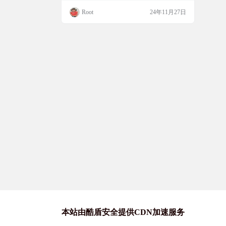
对抗网络（GAN）的模型，能够创
全虚构的人物照片。想象一下，你能看到一
Root
24年11月27日
建逼真的人脸图像
张张逼真的人脸图像，但他们在现实世界中
并不存在。这个项目不仅展示了GAN的强大
能力，也为我们打开了一扇探索人工智能创
造可能性的大门。 项目简介 this-person-doe
s…
本站由酷盾安全提供CDN加速服务