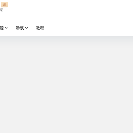
谢
助
源
游戏
教程