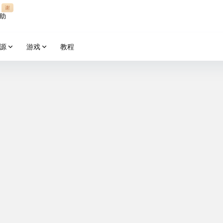
谢
助
源
游戏
教程