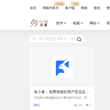
大流量
下载
首页
阿喵手机卡
客户端
帮助
签到
赞
软件
电视
网站
资
兔小巢 – 免费便捷的用户意见反馈
服务平台，用户反馈搜集神器
不知道大家接触过这个腾讯的产品没。阿喵
在测试很多软件的时候，总能看到大家使用
网站
439
0
这个兔小巢。实际体验下来还真是挺不错
的，而且免费。 几行代码 拥有和腾讯网一