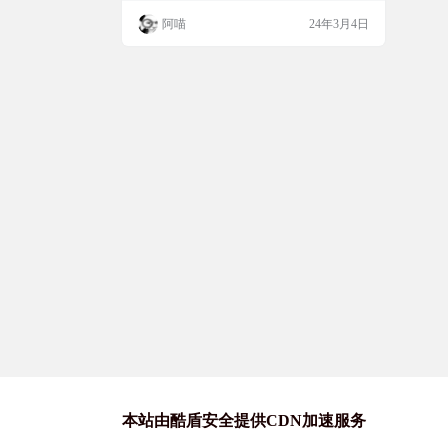
样的互动社区 让反馈变得便捷，轻巧 网站
阿喵
24年3月4日
截图 特色功能 让运营人员 不再疲于运营 无
需登录后台即可简单管理 你与客户的沟通平
台永远简洁有序 如果你是程序员 何必自建
反馈 几行代码将兔小巢放入在任何地方，包
括公众号、APP、H5、网站等 帮产品经理
…
本站由酷盾安全提供CDN加速服务