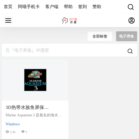
首页
阿喵手机卡
客户端
帮助
签到
赞助
全部标签
电子养鱼
3D热带水族鱼屏保
SereneScreen Marine
Marine Aquarium 3 是着名的海水鱼
Aquarium 3.3.6341 中文汉化
虚拟水族馆，屡获软件大奖。您只
Windows
需要一个 LCD屏幕，连接上电脑，
免注册版，效果逼真，电子
便能随时享受观赏珊瑚鱼的乐趣，
2.5k
0
鱼缸
而又无需顾虑空间不足或费心打