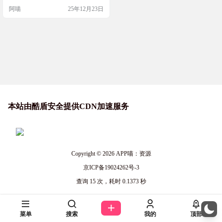
理。看着色彩绚丽的珊瑚鱼在眼前
阿喵
25年12月23日
自由自在地游动，配合您自选的柔
和音乐及流水声，让您犹如置身于
海底珊瑚世界中，感受无拘无束，
享受自由自在的个人空间。 软件截
图 软件特色 包括以下28 种珊瑚鱼，
可自由配搭，鱼类组合变化百看不
厌。28…
本站由酷盾安全提供CDN加速服务
Copyright © 2026
APP喵：资源
京ICP备19024262号-3
查询 15 次，耗时 0.1373 秒
菜单
搜索
我的
顶部