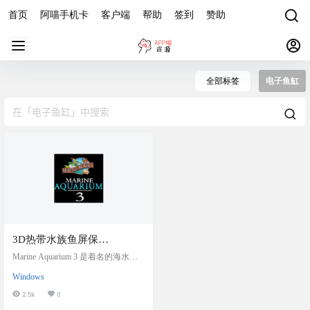
首页
阿喵手机卡
客户端
帮助
签到
赞助
全部标签
电子鱼缸
3D热带水族鱼屏保
SereneScreen Marine
Marine Aquarium 3 是着名的海水鱼
Aquarium 3.3.6341 中文汉化
虚拟水族馆，屡获软件大奖。您只
Windows
需要一个 LCD屏幕，连接上电脑，
免注册版，效果逼真，电子
便能随时享受观赏珊瑚鱼的乐趣，
2.5k
0
鱼缸
而又无需顾虑空间不足或费心打