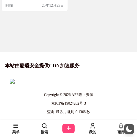
理。看着色彩绚丽的珊瑚鱼在眼前
阿喵
25年12月23日
自由自在地游动，配合您自选的柔
和音乐及流水声，让您犹如置身于
海底珊瑚世界中，感受无拘无束，
享受自由自在的个人空间。 软件截
图 软件特色 包括以下28 种珊瑚鱼，
可自由配搭，鱼类组合变化百看不
厌。28…
本站由酷盾安全提供CDN加速服务
Copyright © 2026
APP喵：资源
京ICP备19024262号-3
查询 15 次，耗时 0.1366 秒
菜单
搜索
我的
顶部