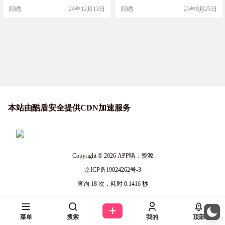
合用来学习英语。无论是想要提高
等。用来找素材做视频剪辑可以说
阿喵
24年12月13日
阿喵
23年9月25日
听力、口语还是词汇量，这里都有
实在是太方便了。 网站截图 网站链
丰富的资源供你选择。快来探索这
接 https://zhaotaici.cn/
个台词宝库吧！ 网站简介 英语台词
社是一个公益网站，提供了54000多
部电影和110000多集美剧的完整台
词，是英语学习者的理想资源。这
些台词由…
本站由酷盾安全提供CDN加速服务
Copyright © 2026
APP喵：资源
京ICP备19024262号-3
查询 18 次，耗时 0.1416 秒
菜单
搜索
我的
顶部