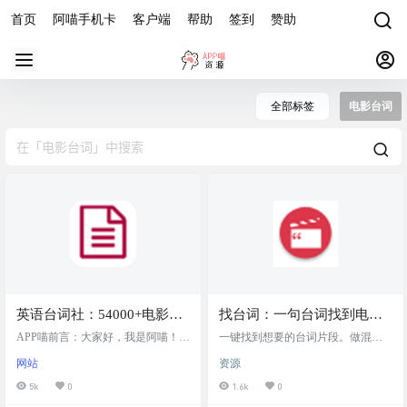
首页
阿喵手机卡
客户端
帮助
签到
赞助
全部标签
电影台词
英语台词社：54000+电影，
找台词：一句台词找到电影
110000+集美剧台词，英语学
片段
APP喵前言：大家好，我是阿喵！今
一键找到想要的台词片段。做混剪
习者的公益宝库
天要给大家推荐一个超棒的英语学
不再头疼。 可以根据地区年份，以
网站
资源
习资源网站——英语台词社。这个
及影片类型进行搜索，查到后可以
网站已经搜集了54000多部电影和11
见到这句台词在影片的具体时间
5k
0
1.6k
0
0000多集美剧的完整台词，非常适
段。以及视频截图，台词中英文