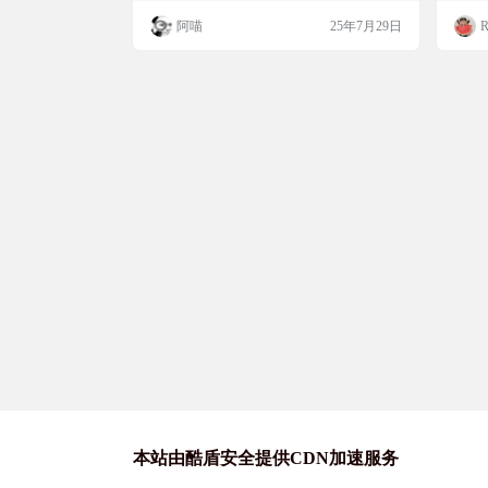
Discord贴纸包。
F 和 WebM。 支持Windows、macOS、Linux
小伙伴
阿喵
25年7月29日
R
截图 特征 多种格式支持：转换为 GIF、Web
hon
P、APNG、MP4、MKV、AVIF、WebM 批
组、
处理：同时转换…
以及
置，
本站由酷盾安全提供CDN加速服务