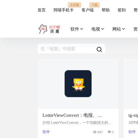
大流量
下载
首页
阿喵手机卡
客户端
帮助
签到
赞
软件
电视
网站
资
LottieViewConvert：电报、
tg
Discord、Lottie动画转换工具，支
控利
介绍 LottieViewConvert，一个功能强大的跨
AP
平台桌面应用程序，用于将 TGS（Telegram
超厉害的
持 Gif、WebP、APNG、MP4 等常
成带
软件
887
0
软件
Stickers）和 Lottie 动画转换为各种格式，包
你自
见格式，支持直接下载电报、
的配
括 GIF、WebP、APNG、MP4、MKV、AVI
回复