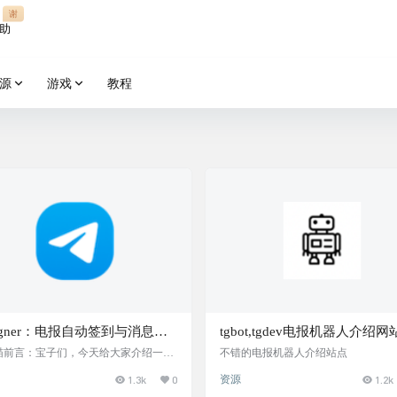
谢
助
源
游戏
教程
-signer：电报自动签到与消息监
tgbot,tgdev电报机器人介绍网
器，支持通过 AI 图片识别完
P喵前言：宝子们，今天给大家介绍一个
不错的电报机器人介绍站点
 Telegram 工具，tg-signer！它能帮
验证码的签到任务，提供丰富
1.3k
0
资源
1.2k
动完成每日签到，还能监控消息并自动
置选项
，特别适合需要管理多个群组和频道的