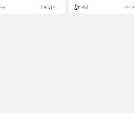
。 软件简介 tg-signer 是一个基于 Pyt
oot
25年5月12日
阿喵
22年8
 的 Telegram 自动化工具，支持个人、群
频道的每日定时和随机误差时间签到，
消息监控与自动回复。它通过简单的配
可以实现自动签到、消息监控和自动…