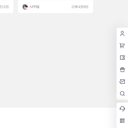
到appstore，此时会让你填写付款信息，选n
月12日
APP喵
22年4月8日
one，然后填写土耳其地址信息，谷歌搜一
下土耳其身份生成器。填写信息保存🥰 3，
淘宝买苹果土耳其礼品卡，阿喵我刚买了17
元50里拉₺，懒得绑我的visa卡😍 4，最后到t
elegram开通会…