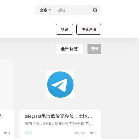
文章
登录
快速注册
全部标签
电报
站
telegram电报低价充会员，土区大
概5块一个月
成功了😃，阿喵我现在用的苹果手机 苹果
端 先说下苹果怎么搞 1，注册一个土耳其地
0
教程
7.1k
0
区的苹果账号，阿喵我网页端注册的，用的
163邮箱，加国内手机号🥲十分简单 2，登录